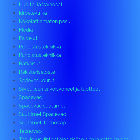
Huolto Ja Varaosat
Idroelektrika
Kokolattiamaton pesu
Media
Palvelut
Puhdistustekniikka
Puhdistustekniikka
Ratkaisut
Rekisteriseloste
Sadevesikourut
Siivouksen erikoiskoneet ja tuotteet
Spacevac
Spacevac suuttimet
Suuttimet Spacevac
Suuttimet Tecnovap
Tecnovap
Teollisuuskiinteistöjen sisäseinien ja kattojen pesu