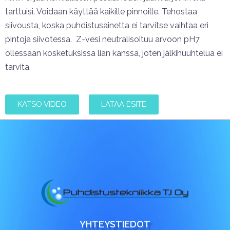
tarttuisi. Voidaan käyttää kaikille pinnoille. Tehostaa
siivousta, koska puhdistusainetta ei tarvitse vaihtaa eri
pintoja siivotessa. Z-vesi neutralisoituu arvoon pH7
ollessaan kosketuksissa lian kanssa, joten jälkihuuhtelua ei
tarvita.
KATSO VIDEO
LATAA ESITE
YHTEYSTIEDOT