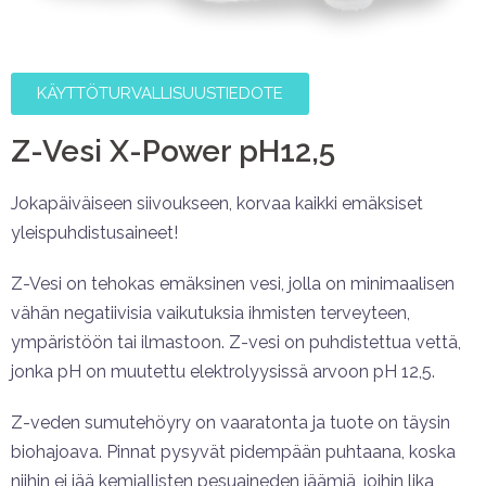
KÄYTTÖTURVALLISUUSTIEDOTE
Z-Vesi X-Power pH12,5
Jokapäiväiseen siivoukseen, korvaa kaikki emäksiset
yleispuhdistusaineet!
Z-Vesi on tehokas emäksinen vesi, jolla on minimaalisen
vähän negatiivisia vaikutuksia ihmisten terveyteen,
ympäristöön tai ilmastoon. Z-vesi on puhdistettua vettä,
jonka pH on muutettu elektrolyysissä arvoon pH 12,5.
Z-veden sumutehöyry on vaaratonta ja tuote on täysin
biohajoava. Pinnat pysyvät pidempään puhtaana, koska
niihin ei jää kemiallisten pesuaineden jäämiä, joihin lika