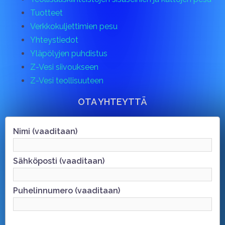
Tuotteet
Verkkokuljettimien pesu
Yhteystiedot
Yläpölyjen puhdistus
Z-Vesi siivoukseen
Z-Vesi teollisuuteen
OTA YHTEYTTÄ
Nimi (vaaditaan)
Sähköposti (vaaditaan)
Puhelinnumero (vaaditaan)