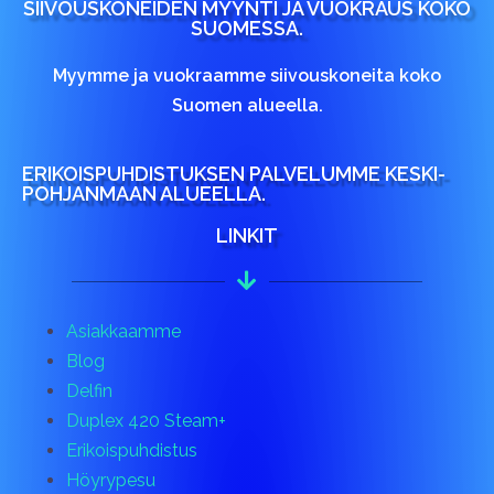
SIIVOUSKONEIDEN MYYNTI JA VUOKRAUS KOKO
SUOMESSA.
Myymme ja vuokraamme siivouskoneita koko
Suomen alueella.
ERIKOISPUHDISTUKSEN PALVELUMME KESKI-
POHJANMAAN ALUEELLA.
LINKIT
Asiakkaamme
Blog
Delfin
Duplex 420 Steam+
Erikoispuhdistus
Höyrypesu