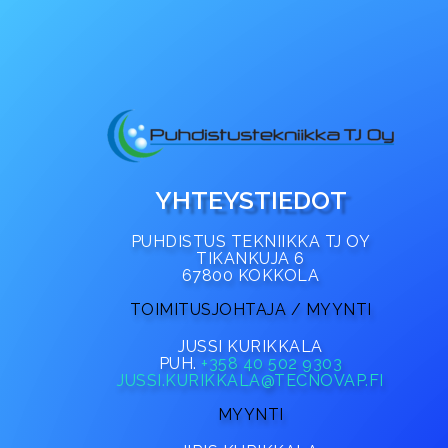
YHTEYSTIEDOT
PUHDISTUS TEKNIIKKA TJ OY
TIKANKUJA 6
67800 KOKKOLA
TOIMITUSJOHTAJA / MYYNTI
JUSSI KURIKKALA
PUH.
+358 40 502 9303
JUSSI.KURIKKALA@TECNOVAP.FI
MYYNTI