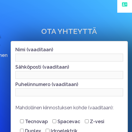
OTA YHTEYTTÄ
Nimi (vaaditaan)
men
Sähköposti (vaaditaan)
Puhelinnumero (vaaditaan)
Mahdollinen kiinnostuksen kohde (vaaditaan):
Tecnovap
Spacevac
Z-vesi
Duplex
Idroelektrik