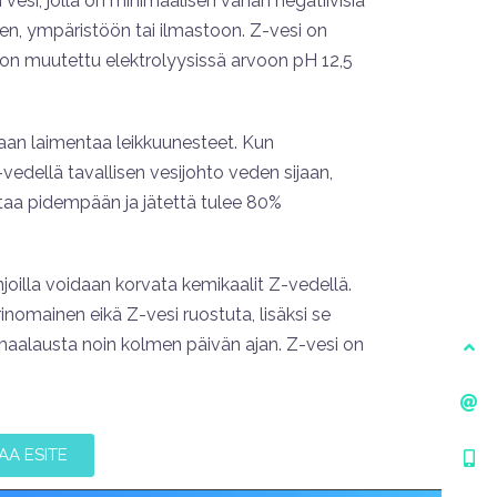
esi, jolla on minimaalisen vähän negatiivisia
en, ympäristöön tai ilmastoon. Z-vesi on
 on muutettu elektrolyysissä arvoon pH 12,5
aan laimentaa leikkuunesteet. Kun
edellä tavallisen vesijohto veden sijaan,
rtaa pidempään ja jätettä tulee 80%
joilla voidaan korvata kemikaalit Z-vedellä.
nomainen eikä Z-vesi ruostuta, lisäksi se
aalausta noin kolmen päivän ajan. Z-vesi on
AA ESITE