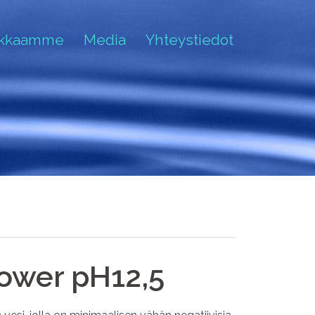
akkaamme
Media
Yhteystiedot
ower pH12,5