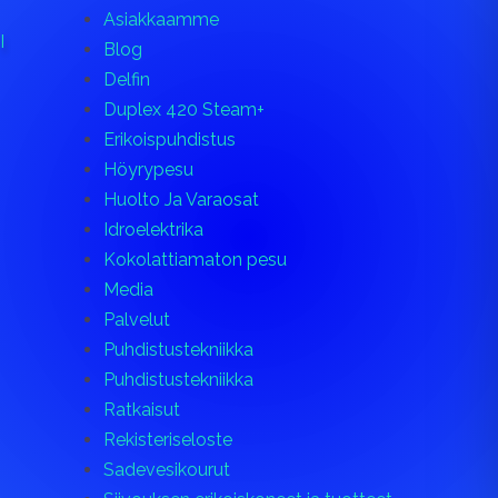
Asiakkaamme
I
Blog
Delfin
Duplex 420 Steam+
Erikoispuhdistus
Höyrypesu
Huolto Ja Varaosat
Idroelektrika
Kokolattiamaton pesu
Media
Palvelut
Puhdistustekniikka
Puhdistustekniikka
Ratkaisut
Rekisteriseloste
Sadevesikourut