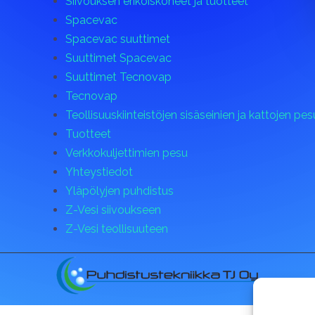
Siivouksen erikoiskoneet ja tuotteet
Spacevac
Spacevac suuttimet
Suuttimet Spacevac
Suuttimet Tecnovap
Tecnovap
Teollisuuskiinteistöjen sisäseinien ja kattojen pes
Tuotteet
Verkkokuljettimien pesu
Yhteystiedot
Yläpölyjen puhdistus
Z-Vesi siivoukseen
Z-Vesi teollisuuteen