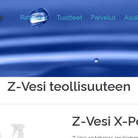
Ratkaisut
Tuotteet
Palvelut
Asi
Z-Vesi teollisuuteen
Z-Vesi X-P