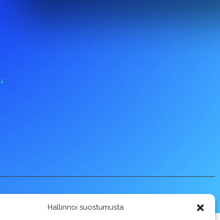
u
Hallinnoi suostumusta