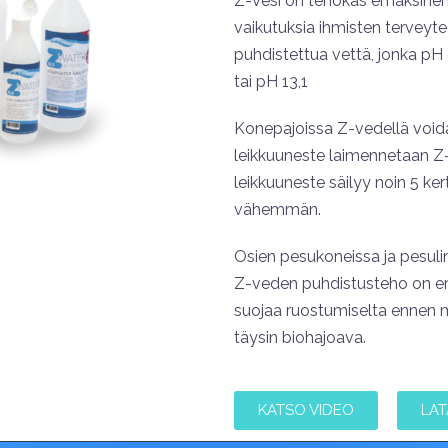
Z-Vesi on tehokas emäksinen v
vaikutuksia ihmisten terveyte
puhdistettua vettä, jonka pH
tai pH 13,1
Konepajoissa Z-vedellä void
leikkuuneste laimennetaan Z-v
leikkuuneste säilyy noin 5 ke
vähemmän.
Osien pesukoneissa ja pesulin
Z-veden puhdistusteho on eri
suojaa ruostumiselta ennen m
täysin biohajoava.
KATSO VIDEO
LAT