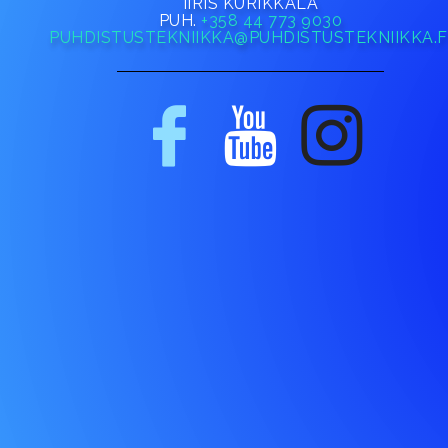
IIRIS KURIKKALA
PUH.
+358 44 773 9030
PUHDISTUSTEKNIIKKA@PUHDISTUSTEKNIIKKA.F