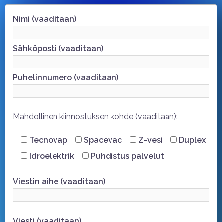
Nimi (vaaditaan)
Sähköposti (vaaditaan)
Puhelinnumero (vaaditaan)
Mahdollinen kiinnostuksen kohde (vaaditaan):
Tecnovap
Spacevac
Z-vesi
Duplex
Idroelektrik
Puhdistus palvelut
Viestin aihe (vaaditaan)
Viesti (vaaditaan)