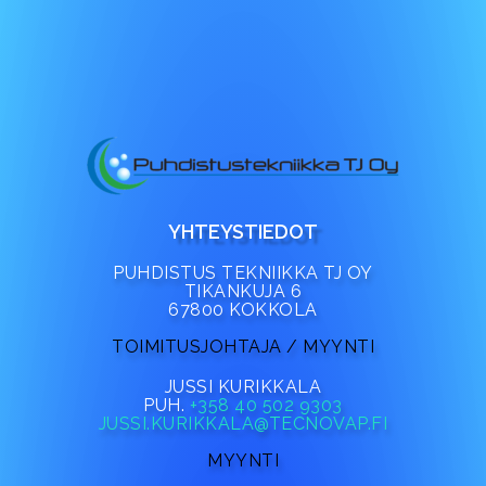
YHTEYSTIEDOT
PUHDISTUS TEKNIIKKA TJ OY
TIKANKUJA 6
67800 KOKKOLA
TOIMITUSJOHTAJA / MYYNTI
JUSSI KURIKKALA
PUH.
+358 40 502 9303
JUSSI.KURIKKALA@TECNOVAP.FI
MYYNTI