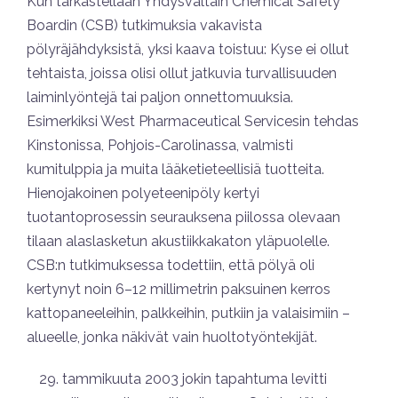
Kun tarkastellaan Yhdysvaltain Chemical Safety
Boardin (CSB) tutkimuksia vakavista
pölyräjähdyksistä, yksi kaava toistuu: Kyse ei ollut
tehtaista, joissa olisi ollut jatkuvia turvallisuuden
laiminlyöntejä tai paljon onnettomuuksia.
Esimerkiksi West Pharmaceutical Servicesin tehdas
Kinstonissa, Pohjois-Carolinassa, valmisti
kumitulppia ja muita lääketieteellisiä tuotteita.
Hienojakoinen polyeteenipöly kertyi
tuotantoprosessin seurauksena piilossa olevaan
tilaan alaslasketun akustiikkakaton yläpuolelle.
CSB:n tutkimuksessa todettiin, että pölyä oli
kertynyt noin 6–12 millimetrin paksuinen kerros
kattopaneeleihin, palkkeihin, putkiin ja valaisimiin –
alueelle, jonka näkivät vain huoltotyöntekijät.
tammikuuta 2003 jokin tapahtuma levitti