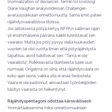
(normalization of deviance)- termin loi sosiologi
Diane Vaughan analysoidessan Challenger-
avaruussukkulan onnettomuutta. Sama ilmiö pätee
räjähdysvaarallisissa tiloissa.
Jos laitoksessa pölyä kertyy NFPA:n salliman rajan
yli ensimmäisenä päivänä, kaikki tunnistavat sen
vaaraksi. Mutta jos pöly pysyy siellä kuukauden,
vuoden tai viisi vuotta ilman että pölyräjähdystä
tapahtuu, aivot tulkitsevat sen: ”Tämä ei ole
vaarallista”. Poikkeavasta tilanteesta tulee uusi
normaali. Ongelma on siinä, että räjähdysvaara on
koko ajan läsnä, vaikka sitä ei enää tiedosteta.
Vaara ei ole kadonnut, ainoastaan työntekijöiden
käsitys vaarasta on heikentynyt.
Räjähdyspentagoni odottaa kärsivällisesti
Ymmärtääksemme miksi onnettomuuksien