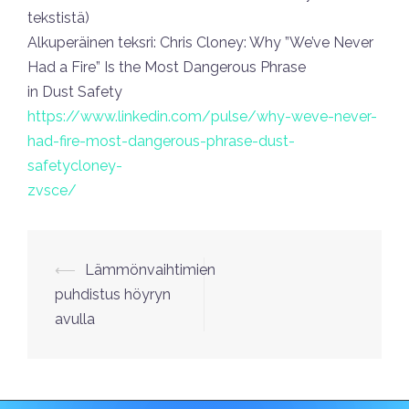
tekstistä)
Alkuperäinen teksri: Chris Cloney: Why ”We’ve Never
Had a Fire” Is the Most Dangerous Phrase
in Dust Safety
https://www.linkedin.com/pulse/why-weve-never-
had-fire-most-dangerous-phrase-dust-
safetycloney-
zvsce/
⟵
Lämmönvaihtimien
puhdistus höyryn
avulla