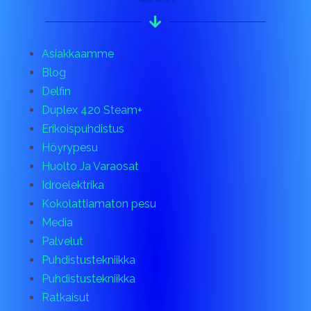
Asiakkaamme
Blog
Delfin
Duplex 420 Steam+
Erikoispuhdistus
Höyrypesu
Huolto Ja Varaosat
Idroelektrika
Kokolattiamaton pesu
Media
Palvelut
Puhdistustekniikka
Puhdistustekniikka
Ratkaisut