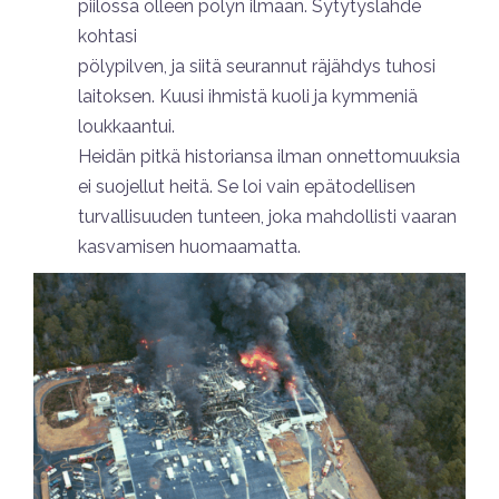
piilossa olleen pölyn ilmaan. Sytytyslähde
kohtasi
pölypilven, ja siitä seurannut räjähdys tuhosi
laitoksen. Kuusi ihmistä kuoli ja kymmeniä
loukkaantui.
Heidän pitkä historiansa ilman onnettomuuksia
ei suojellut heitä. Se loi vain epätodellisen
turvallisuuden tunteen, joka mahdollisti vaaran
kasvamisen huomaamatta.