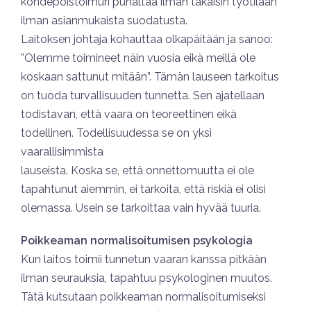
kohdepoistoimuri puhaltaa ilman takaisin työtilaan
ilman asianmukaista suodatusta.
Laitoksen johtaja kohauttaa olkapäitään ja sanoo:
”Olemme toimineet näin vuosia eikä meillä ole
koskaan sattunut mitään”. Tämän lauseen tarkoitus
on tuoda turvallisuuden tunnetta. Sen ajatellaan
todistavan, että vaara on teoreettinen eikä
todellinen. Todellisuudessa se on yksi
vaarallisimmista
lauseista. Koska se, että onnettomuutta ei ole
tapahtunut aiemmin, ei tarkoita, että riskiä ei olisi
olemassa. Usein se tarkoittaa vain hyvää tuuria.
Poikkeaman normalisoitumisen psykologia
Kun laitos toimii tunnetun vaaran kanssa pitkään
ilman seurauksia, tapahtuu psykologinen muutos.
Tätä kutsutaan poikkeaman normalisoitumiseksi