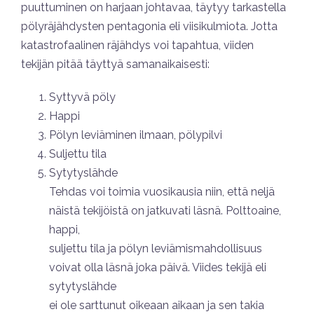
puuttuminen on harjaan johtavaa, täytyy tarkastella
pölyräjähdysten pentagonia eli viisikulmiota. Jotta
katastrofaalinen räjähdys voi tapahtua, viiden
tekijän pitää täyttyä samanaikaisesti:
Syttyvä pöly
Happi
Pölyn leviäminen ilmaan, pölypilvi
Suljettu tila
Sytytyslähde
Tehdas voi toimia vuosikausia niin, että neljä
näistä tekijöistä on jatkuvati läsnä. Polttoaine,
happi,
suljettu tila ja pölyn leviämismahdollisuus
voivat olla läsnä joka päivä. Viides tekijä eli
sytytyslähde
ei ole sarttunut oikeaan aikaan ja sen takia