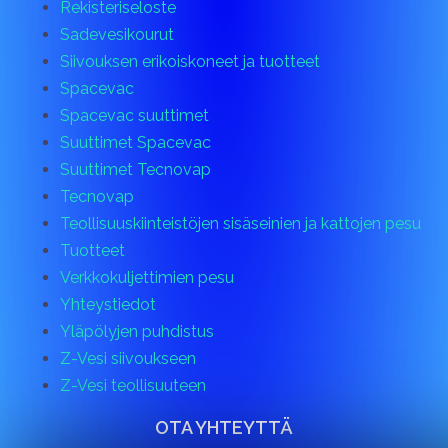
Rekisteriseloste
Sadevesikourut
Siivouksen erikoiskoneet ja tuotteet
Spacevac
Spacevac suuttimet
Suuttimet Spacevac
Suuttimet Tecnovap
Tecnovap
Teollisuuskiinteistöjen sisäseinien ja kattojen pesu
Tuotteet
Verkkokuljettimien pesu
Yhteystiedot
Yläpölyjen puhdistus
Z-Vesi siivoukseen
Z-Vesi teollisuuteen
OTA YHTEYTTÄ