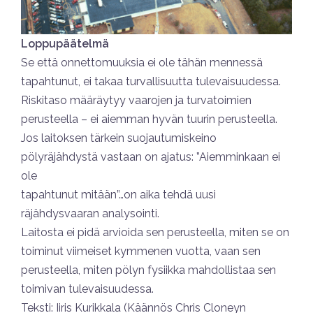
Loppupäätelmä
Se että onnettomuuksia ei ole tähän mennessä
tapahtunut, ei takaa turvallisuutta tulevaisuudessa.
Riskitaso määräytyy vaarojen ja turvatoimien
perusteella – ei aiemman hyvän tuurin perusteella.
Jos laitoksen tärkein suojautumiskeino
pölyräjähdystä vastaan on ajatus: ”Aiemminkaan ei
ole
tapahtunut mitään”…on aika tehdä uusi
räjähdysvaaran analysointi.
Laitosta ei pidä arvioida sen perusteella, miten se on
toiminut viimeiset kymmenen vuotta, vaan sen
perusteella, miten pölyn fysiikka mahdollistaa sen
toimivan tulevaisuudessa.
Teksti: Iiris Kurikkala (Käännös Chris Cloneyn