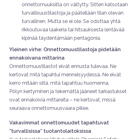
onnettomuuksilta on vältytty. Sitten katsotaan
turvallisuustilastoja ja päätellään tilan olevan
turvallinen. Mutta se ei ole. Se odottaa yhtä
rikkoutuvaa laakeria tai hitsauksesta lentävää
kipinää täydentämään pentagonia.
Yleinen virhe: Onnettomuustilastoja pidetään
ennakoivana mittarina
Onnettomuustilastot eivät ennusta tulevaa. Ne
kertovat mitä tapahtui menneisyydessä. Ne eivät
kerro mitään siitä, mitä tapahtuu huomenna.
Pölyn kertyminen ja tekemättä jääneet tarkastukset
ovat ennakoivia mittareita – ne kertovat, missä
seuraava onnettomuusvaara piilee.
Vakavimmat onnettomuudet tapahtuvat
”turvallisissa” tuotantolaitoksissa