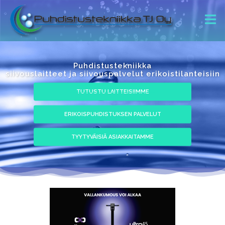
Puhdistustekniikka
siivouslaitteet ja siivouspalvelut erikoistilanteisiin
TUTUSTU LAITTEISIIMME
ERIKOISPUHDISTUKSEN PALVELUT
TYYTYVÄISIÄ ASIAKKAITAMME