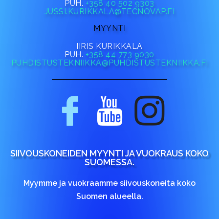
PUH.
+358 40 502 9303
JUSSI.KURIKKALA@TECNOVAP.FI
MYYNTI
IIRIS KURIKKALA
PUH.
+358 44 773 9030
PUHDISTUSTEKNIIKKA@PUHDISTUSTEKNIIKKA.FI
SIIVOUSKONEIDEN MYYNTI JA VUOKRAUS KOKO
SUOMESSA.
Myymme ja vuokraamme siivouskoneita koko
Suomen alueella.