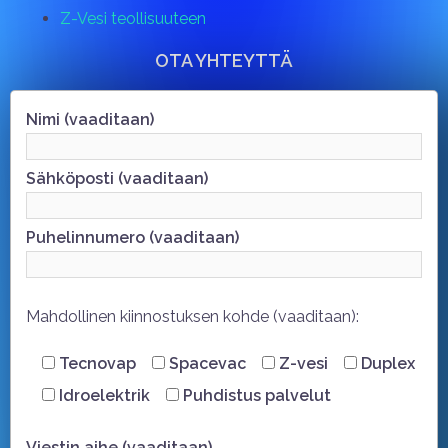
Z-Vesi teollisuuteen
OTA YHTEYTTÄ
Nimi (vaaditaan)
Sähköposti (vaaditaan)
Puhelinnumero (vaaditaan)
Mahdollinen kiinnostuksen kohde (vaaditaan):
Tecnovap
Spacevac
Z-vesi
Duplex
Idroelektrik
Puhdistus palvelut
Viestin aihe (vaaditaan)