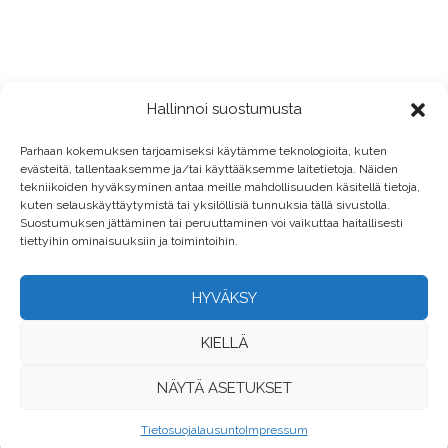
Hallinnoi suostumusta
Parhaan kokemuksen tarjoamiseksi käytämme teknologioita, kuten
evästeitä, tallentaaksemme ja/tai käyttääksemme laitetietoja. Näiden
tekniikoiden hyväksyminen antaa meille mahdollisuuden käsitellä tietoja,
kuten selauskäyttäytymistä tai yksilöllisiä tunnuksia tällä sivustolla.
Suostumuksen jättäminen tai peruuttaminen voi vaikuttaa haitallisesti
tiettyihin ominaisuuksiin ja toimintoihin.
HYVÄKSY
KIELLÄ
NÄYTÄ ASETUKSET
Tietosuojalausunto
Impressum