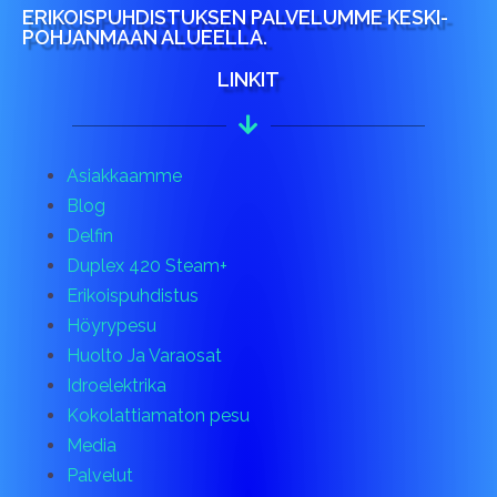
ERIKOISPUHDISTUKSEN PALVELUMME KESKI-
POHJANMAAN ALUEELLA.
LINKIT
Asiakkaamme
Blog
Delfin
Duplex 420 Steam+
Erikoispuhdistus
Höyrypesu
Huolto Ja Varaosat
Idroelektrika
Kokolattiamaton pesu
Media
Palvelut