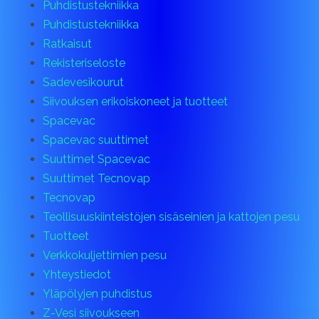
Puhdistustekniikka
Puhdistustekniikka
Ratkaisut
Rekisteriseloste
Sadevesikourut
Siivouksen erikoiskoneet ja tuotteet
Spacevac
Spacevac suuttimet
Suuttimet Spacevac
Suuttimet Tecnovap
Tecnovap
Teollisuuskiinteistöjen sisäseinien ja kattojen pesu
Tuotteet
Verkkokuljettimien pesu
Yhteystiedot
Yläpölyjen puhdistus
Z-Vesi siivoukseen