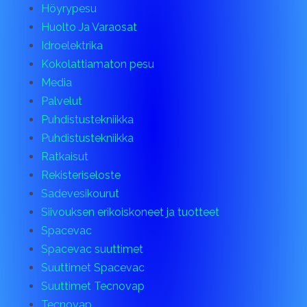
Höyrypesu
Huolto Ja Varaosat
Idroelektrika
Kokolattiamaton pesu
Media
Palvelut
Puhdistustekniikka
Puhdistustekniikka
Ratkaisut
Rekisteriseloste
Sadevesikourut
Siivouksen erikoiskoneet ja tuotteet
Spacevac
Spacevac suuttimet
Suuttimet Spacevac
Suuttimet Tecnovap
Tecnovap