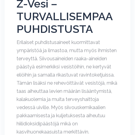
Z-Vesi –
TURVALLISEMPAA
PUHDISTUSTA
Erilaiset puhdistusaineet kuormittavat
ympäristöä ja ilmastoa, mutta myös ihmisten
terveyttä. Siivousaineiden raaka-aineiden
päästyä esimerkiksi vesistöihin, ne kertyvät
eliöihin ja samalla rikastuvat ravintoketjuissa.
Tämän lisäksi ne rehevöittävät vesistöjä, mikä
taas aiheuttaa levien määrän lisääntymistä,
kalakuolemia ja muita terveyshaittoja
vedessä uiville. Myös siivouskemikaalien
pakkaamisesta ja kuljetuksesta aiheutuu
hiilidioksidipäästöjä mikä on
kasvihuonekaasuista merkittävin.