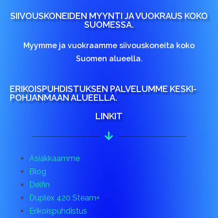
SIIVOUSKONEIDEN MYYNTI JA VUOKRAUS KOKO
SUOMESSA.
Myymme ja vuokraamme siivouskoneita koko
Suomen alueella.
ERIKOISPUHDISTUKSEN PALVELUMME KESKI-
POHJANMAAN ALUEELLA.
LINKIT
Asiakkaamme
Blog
Delfin
Duplex 420 Steam+
Erikoispuhdistus