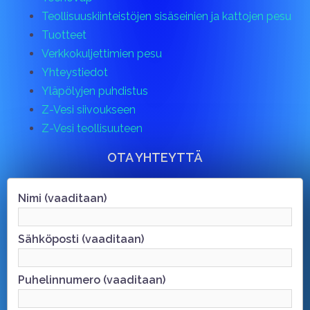
Teollisuuskiinteistöjen sisäseinien ja kattojen pesu
Tuotteet
Verkkokuljettimien pesu
Yhteystiedot
Yläpölyjen puhdistus
Z-Vesi siivoukseen
Z-Vesi teollisuuteen
OTA YHTEYTTÄ
Nimi (vaaditaan)
Sähköposti (vaaditaan)
Puhelinnumero (vaaditaan)