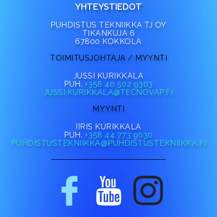
YHTEYSTIEDOT
PUHDISTUS TEKNIIKKA TJ OY
TIKANKUJA 6
67800 KOKKOLA
TOIMITUSJOHTAJA / MYYNTI
JUSSI KURIKKALA
PUH.
+358 40 502 9303
JUSSI.KURIKKALA@TECNOVAP.FI
MYYNTI
IIRIS KURIKKALA
PUH.
+358 44 773 9030
PUHDISTUSTEKNIIKKA@PUHDISTUSTEKNIIKKA.FI