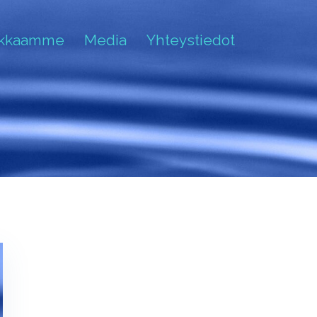
akkaamme
Media
Yhteystiedot