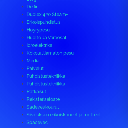
Delfin
Duplex 420 Steam+
Erikoispuhdistus
Höyrypesu
Huolto Ja Varaosat
Idroelektrika
Kokolattiamaton pesu
Media
Palvelut
Puhdistustekniikka
Puhdistustekniikka
Ratkaisut
Rekisteriseloste
Sadevesikourut
Siivouksen erikoiskoneet ja tuotteet
Spacevac