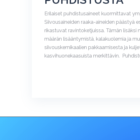
Erilaiset puhdistusaineet kuormittavat ym
Siivousaineiden raaka-aineiden päästyä esim
rikastuvat ravintoketjuissa. Tämän lisäksi 
määrän lisääntymistä, kalakuolemia ja mui
siivouskemikaalien pakkaamisesta ja kuljet
kasvihuonekaasuista merkittävin. Puhdistu