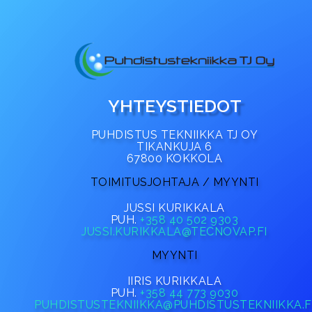
YHTEYSTIEDOT
PUHDISTUS TEKNIIKKA TJ OY
TIKANKUJA 6
67800 KOKKOLA
TOIMITUSJOHTAJA / MYYNTI
JUSSI KURIKKALA
PUH.
+358 40 502 9303
JUSSI.KURIKKALA@TECNOVAP.FI
MYYNTI
IIRIS KURIKKALA
PUH.
+358 44 773 9030
PUHDISTUSTEKNIIKKA@PUHDISTUSTEKNIIKKA.F