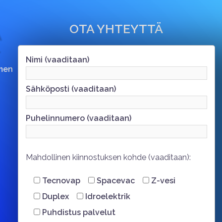
OTA YHTEYTTÄ
Nimi (vaaditaan)
men
Sähköposti (vaaditaan)
Puhelinnumero (vaaditaan)
Mahdollinen kiinnostuksen kohde (vaaditaan):
Tecnovap
Spacevac
Z-vesi
Duplex
Idroelektrik
Puhdistus palvelut