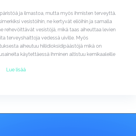
päristöä ja ilmastoa, mutta myös ihmisten terveyttä.
erkiksi vesistöihin, ne kertyvät eliöihin ja samalla
ne rehevöittävät vesistöjä, mikä taas aiheuttaa levien
ta terveyshaittoja vedessä uiville. Myös
uksesta aiheutuu hiilidioksidipäästöjä mikä on
saineita käytettäessä ihminen altistuu kemikaaleille
Lue lisää