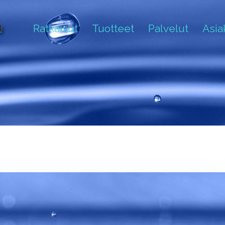
Ratkaisut
Tuotteet
Palvelut
Asi