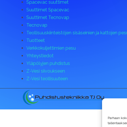
Spacevac suuttimet
Suuttimet Spacevac
Suuttimet Tecnovap
Tecnovap
Teollisuuskiinteistöjen sisäseinien ja kattojen pes
Tuotteet
Verkkokuljettimien pesu
Yhteystiedot
Yläpölyjen puhdistus
Z-Vesi siivoukseen
Z-Vesi teollisuuteen
Parhaan kok
tallentaaks