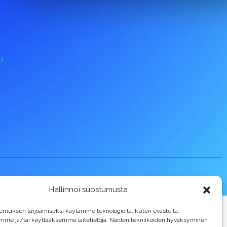
u
Hallinnoi suostumusta
emuksen tarjoamiseksi käytämme teknologioita, kuten evästeitä,
emme ja/tai käyttääksemme laitetietoja. Näiden tekniikoiden hyväksyminen