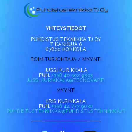
YHTEYSTIEDOT
PUHDISTUS TEKNIIKKA TJ OY
TIKANKUJA 6
67800 KOKKOLA
TOIMITUSJOHTAJA / MYYNTI
JUSSI KURIKKALA
PUH.
+358 40 502 9303
JUSSI.KURIKKALA@TECNOVAP.FI
MYYNTI
IIRIS KURIKKALA
PUH.
+358 44 773 9030
PUHDISTUSTEKNIIKKA@PUHDISTUSTEKNIIKKA.FI