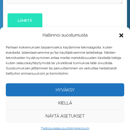
Hallinnoi suostumusta
Parhaan kokemuksen tarjoamiseksi käytämme teknologioita, kuten
evästeitä, tallentaaksemme ja/tai käyttääksemme laitetietoja. Näiden
tekniikoiden hyväksyminen antaa meille mahdollisuuden käsitellä tietoja,
kuten selauskäyttäytymistä tai yksilöllisiä tunnuksia tällä sivustolla.
Suostumuksen jättäminen tai peruuttaminen voi vaikuttaa haitallisesti
tiettyihin ominaisuuksiin ja toimintoihin.
HYVÄKSY
KIELLÄ
NÄYTÄ ASETUKSET
Tietosuojalausunto
Impressum