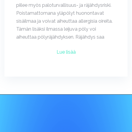
piilee myös paloturvallisuus- ja räjähdysriski.
Poistamattomana yläpölyt huonontavat
sisäilmaa ja voivat aiheuttaa allergisia oireita.
Tämän lisäksi ilmassa leijuva pöly voi
aiheuttaa pölyräjähdyksen. Räjähdys saa
Lue lisää