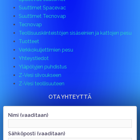
Suuttimet Spacevac
Suuttimet Tecnovap
Tecnovap
Teollisuuskiinteistöjen sisäseinien ja kattojen pesu
Tuotteet
Verkkokuljettimien pesu
Yhteystiedot
Yläpölyjen puhdistus
Z-Vesi siivoukseen
Z-Vesi teollisuuteen
OTA YHTEYTTÄ
Nimi (vaaditaan)
Sähköposti (vaaditaan)