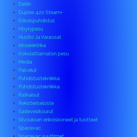
Delfin
Duplex 420 Steam+
Erikoispuhdistus
Höyrypesu
Huolto Ja Varaosat
Idroelektrika
Kokolattiamaton pesu
Media
Palvelut
Puhdistustekniikka
Puhdistustekniikka
Ratkaisut
Rekisteriseloste
Sadevesikourut
Siivouksen erikoiskoneet ja tuotteet
Spacevac
Spacevac suuttimet