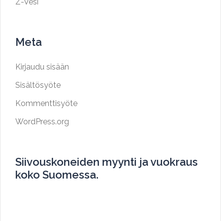
Z-Vesi
Meta
Kirjaudu sisään
Sisältösyöte
Kommenttisyöte
WordPress.org
Siivouskoneiden myynti ja vuokraus
koko Suomessa.
Myymme ja vuokraamme siivouskoneita koko
Suomen alueella.