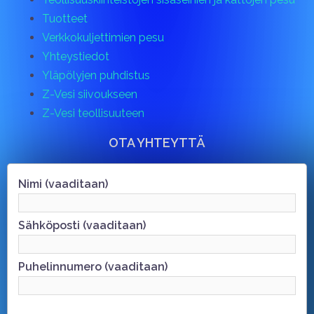
Tuotteet
Verkkokuljettimien pesu
Yhteystiedot
Yläpölyjen puhdistus
Z-Vesi siivoukseen
Z-Vesi teollisuuteen
OTA YHTEYTTÄ
Nimi (vaaditaan)
Sähköposti (vaaditaan)
Puhelinnumero (vaaditaan)