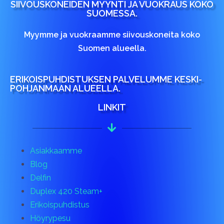
SIIVOUSKONEIDEN MYYNTI JA VUOKRAUS KOKO
SUOMESSA.
Myymme ja vuokraamme siivouskoneita koko
Suomen alueella.
ERIKOISPUHDISTUKSEN PALVELUMME KESKI-
POHJANMAAN ALUEELLA.
LINKIT
Asiakkaamme
Blog
Delfin
Duplex 420 Steam+
Erikoispuhdistus
Höyrypesu