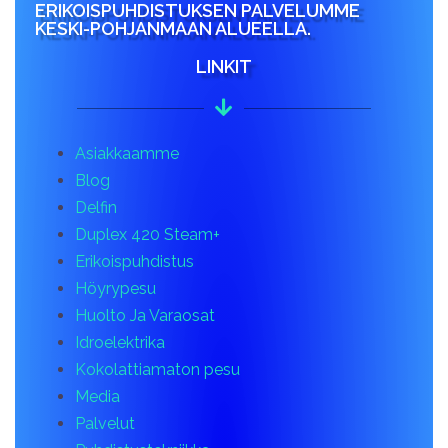
ERIKOISPUHDISTUKSEN PALVELUMME
KESKI-POHJANMAAN ALUEELLA.
LINKIT
Asiakkaamme
Blog
Delfin
Duplex 420 Steam+
Erikoispuhdistus
Höyrypesu
Huolto Ja Varaosat
Idroelektrika
Kokolattiamaton pesu
Media
Palvelut