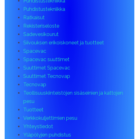
Puhdistustekniikka
Puhdistustekniikka
Ratkaisut
Rekisteriseloste
Sadevesikourut
Siivouksen erikoiskoneet ja tuotteet
Spacevac
Spacevac suuttimet
Suuttimet Spacevac
Suuttimet Tecnovap
Tecnovap
Teollisuuskiinteistöjen sisäseinien ja kattojen
pesu
Tuotteet
Verkkokuljettimien pesu
Yhteystiedot
Yläpölyjen puhdistus