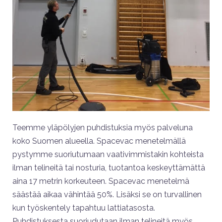
Teemme yläpölyjen puhdistuksia myös palveluna
koko Suomen alueella. Spacevac menetelmällä
pystymme suoriutumaan vaativimmistakin kohteista
ilman telineitä tai nosturia, tuotantoa keskeyttämättä
aina 17 metrin korkeuteen. Spacevac menetelmä
säästää aikaa vähintää 50%. Lisäksi se on turvallinen
kun työskentely tapahtuu lattiatasosta.
Puhdistuksesta suoriudutaan ilman telineitä myös