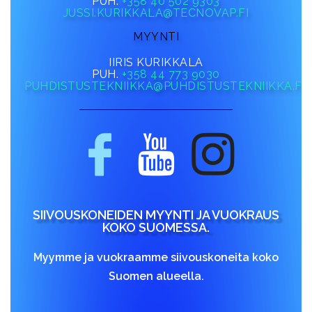
PUH.
+358 40 502 9303
JUSSI.KURIKKALA@TECNOVAP.FI
MYYNTI
IIRIS KURIKKALA
PUH.
+358 44 773 9030
PUHDISTUSTEKNIIKKA@PUHDISTUSTEKNIIKKA.FI
SIIVOUSKONEIDEN MYYNTI JA VUOKRAUS
KOKO SUOMESSA.
Myymme ja vuokraamme siivouskoneita koko
Suomen alueella.