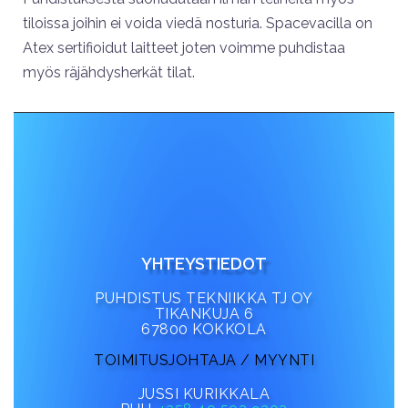
tiloissa joihin ei voida viedä nosturia. Spacevacilla on
Atex sertifioidut laitteet joten voimme puhdistaa
myös räjähdysherkät tilat.
YHTEYSTIEDOT
PUHDISTUS TEKNIIKKA TJ OY
TIKANKUJA 6
67800 KOKKOLA
TOIMITUSJOHTAJA / MYYNTI
JUSSI KURIKKALA