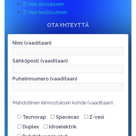
Z-Vesi siivoukseen
Z-Vesi teollisuuteen
OTA YHTEYTTÄ
Nimi (vaaditaan)
Sähköposti (vaaditaan)
Puhelinnumero (vaaditaan)
Mahdollinen kiinnostuksen kohde (vaaditaan):
Tecnovap
Spacevac
Z-vesi
Duplex
Idroelektrik