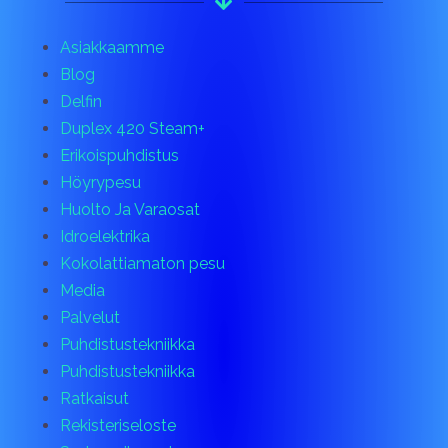
Asiakkaamme
Blog
Delfin
Duplex 420 Steam+
Erikoispuhdistus
Höyrypesu
Huolto Ja Varaosat
Idroelektrika
Kokolattiamaton pesu
Media
Palvelut
Puhdistustekniikka
Puhdistustekniikka
Ratkaisut
Rekisteriseloste