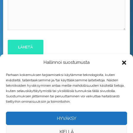
Hallinnoi suostumusta
Parhaan kokemuksen tarjoamiseksi käytämme teknologioita, kuten
evästeitä, tallentaaksemme ja/tai käyttääksemme laitetietoja. Näiden
tekniikoiden hyväksyminen antaa meille mahdollisuuden käsitellä tietoja,
kuten selauskäyttäytymistä tai yksilöllisiä tunnuksia tällä sivustolla.
Suostumuksen jättäminen tai peruuttaminen voi vaikuttaa haitallisesti
tiettyihin ominaisuuksiin ja toimintoihin.
HYVÄKSY
KIELLÄ