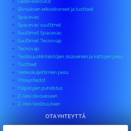
Sadevesikourut
Siivouksen erikoiskoneet ja tuotteet
Spacevac
Spacevac suuttimet
Suuttimet Spacevac
Suuttimet Tecnovap
Tecnovap
Teollisuuskiinteistöjen sisäseinien ja kattojen pesu
Tuotteet
Verkkokuljettimien pesu
Yhteystiedot
Yläpölyjen puhdistus
Z-Vesi siivoukseen
Z-Vesi teollisuuteen
OTA YHTEYTTÄ