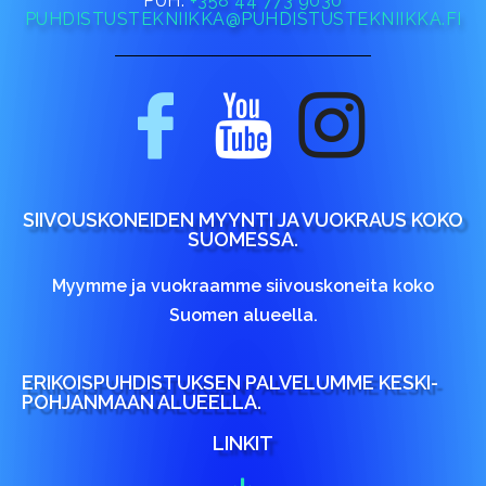
PUH.
+358 44 773 9030
PUHDISTUSTEKNIIKKA@PUHDISTUSTEKNIIKKA.FI
SIIVOUSKONEIDEN MYYNTI JA VUOKRAUS KOKO
SUOMESSA.
Myymme ja vuokraamme siivouskoneita koko
Suomen alueella.
ERIKOISPUHDISTUKSEN PALVELUMME KESKI-
POHJANMAAN ALUEELLA.
LINKIT