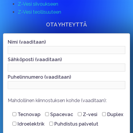
Z-Vesi siivoukseen
Z-Vesi teollisuuteen
OTA YHTEYTTÄ
Nimi (vaaditaan)
Sähköposti (vaaditaan)
Puhelinnumero (vaaditaan)
Mahdollinen kiinnostuksen kohde (vaaditaan):
Tecnovap
Spacevac
Z-vesi
Duplex
Idroelektrik
Puhdistus palvelut