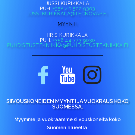
JUSSI KURIKKALA
PUH.
+358 40 502 9303
JUSSI.KURIKKALA@TECNOVAP.FI
MYYNTI
IIRIS KURIKKALA
PUH.
+358 44 773 9030
PUHDISTUSTEKNIIKKA@PUHDISTUSTEKNIIKKA.FI
SIIVOUSKONEIDEN MYYNTI JA VUOKRAUS KOKO
SUOMESSA.
Myymme ja vuokraamme siivouskoneita koko
Suomen alueella.