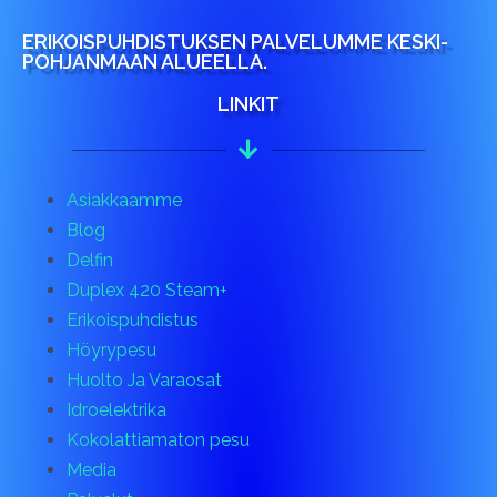
ERIKOISPUHDISTUKSEN PALVELUMME KESKI-
POHJANMAAN ALUEELLA.
LINKIT
Asiakkaamme
Blog
Delfin
Duplex 420 Steam+
Erikoispuhdistus
Höyrypesu
Huolto Ja Varaosat
Idroelektrika
Kokolattiamaton pesu
Media