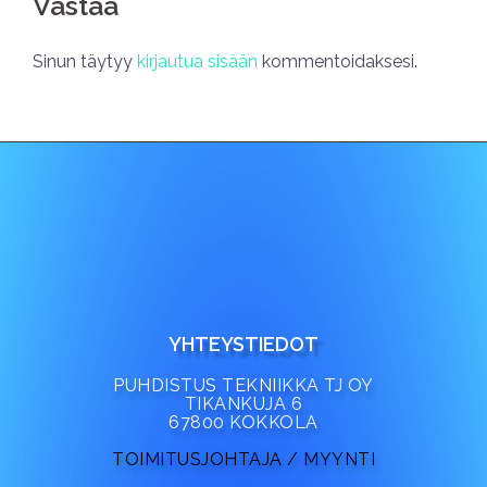
Vastaa
Sinun täytyy
kirjautua sisään
kommentoidaksesi.
YHTEYSTIEDOT
PUHDISTUS TEKNIIKKA TJ OY
TIKANKUJA 6
67800 KOKKOLA
TOIMITUSJOHTAJA / MYYNTI