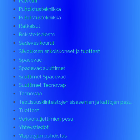
Palvelut
Puhdistustekniikka
Puhdistustekniikka
Ratkaisut
Rekisteriseloste
Sadevesikourut
Siivouksen erikoiskoneet ja tuotteet
Spacevac
Spacevac suuttimet
Suuttimet Spacevac
Suuttimet Tecnovap
Tecnovap
Teollisuuskiinteistöjen sisäseinien ja kattojen pesu
Tuotteet
Verkkokuljettimien pesu
Yhteystiedot
Yläpölyjen puhdistus