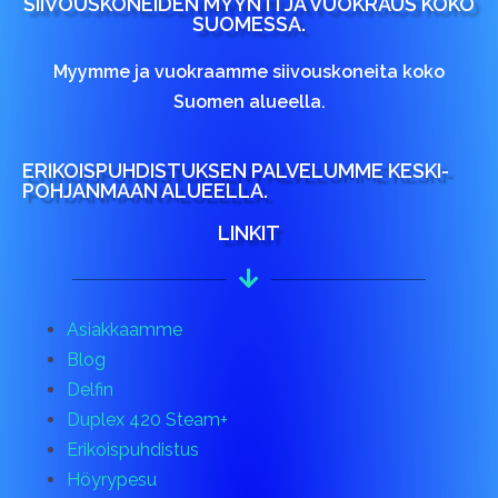
SIIVOUSKONEIDEN MYYNTI JA VUOKRAUS KOKO
SUOMESSA.
Myymme ja vuokraamme siivouskoneita koko
Suomen alueella.
ERIKOISPUHDISTUKSEN PALVELUMME KESKI-
POHJANMAAN ALUEELLA.
LINKIT
Asiakkaamme
Blog
Delfin
Duplex 420 Steam+
Erikoispuhdistus
Höyrypesu