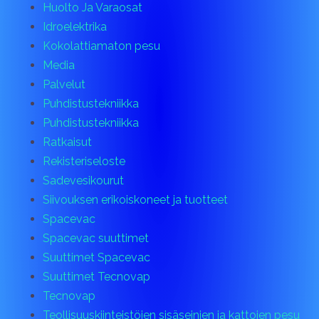
Huolto Ja Varaosat
Idroelektrika
Kokolattiamaton pesu
Media
Palvelut
Puhdistustekniikka
Puhdistustekniikka
Ratkaisut
Rekisteriseloste
Sadevesikourut
Siivouksen erikoiskoneet ja tuotteet
Spacevac
Spacevac suuttimet
Suuttimet Spacevac
Suuttimet Tecnovap
Tecnovap
Teollisuuskiinteistöjen sisäseinien ja kattojen pesu