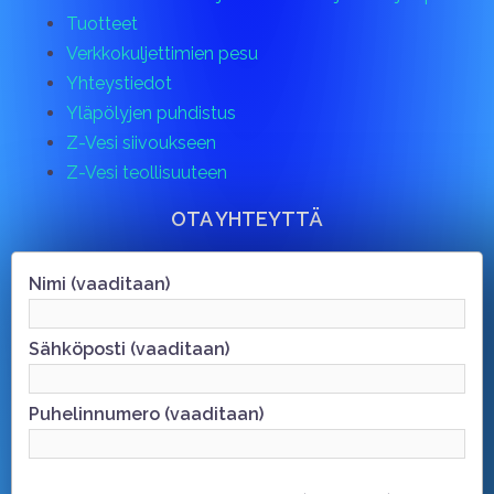
Tuotteet
Verkkokuljettimien pesu
Yhteystiedot
Yläpölyjen puhdistus
Z-Vesi siivoukseen
Z-Vesi teollisuuteen
OTA YHTEYTTÄ
Nimi (vaaditaan)
Sähköposti (vaaditaan)
Puhelinnumero (vaaditaan)