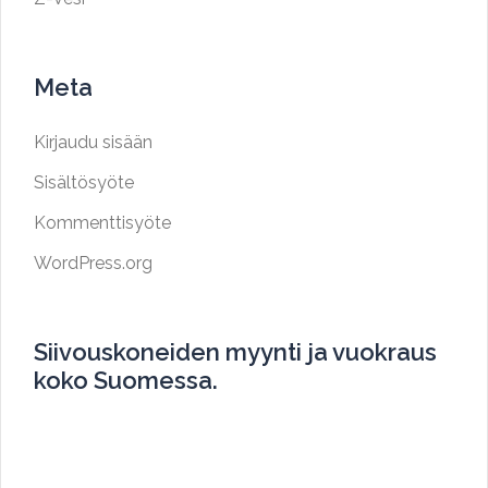
Meta
Kirjaudu sisään
Sisältösyöte
Kommenttisyöte
WordPress.org
Siivouskoneiden myynti ja vuokraus
koko Suomessa.
Myymme ja vuokraamme siivouskoneita koko
Suomen alueella.