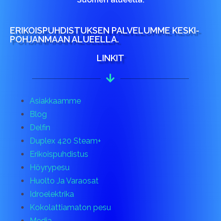
ERIKOISPUHDISTUKSEN PALVELUMME KESKI-
POHJANMAAN ALUEELLA.
LINKIT
Asiakkaamme
Blog
Delfin
Duplex 420 Steam+
Erikoispuhdistus
Höyrypesu
Huolto Ja Varaosat
Idroelektrika
Kokolattiamaton pesu
Media