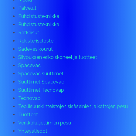
Palvelut
Puhdistustekniikka
Puhdistustekniikka
Ratkaisut
Rekisteriseloste
Sadevesikourut
Siivouksen erikoiskoneet ja tuotteet
Spacevac
Spacevac suuttimet
Suuttimet Spacevac
Suuttimet Tecnovap
Tecnovap
Teollisuuskiinteistöjen sisäseinien ja kattojen pesu
Tuotteet
Verkkokuljettimien pesu
Yhteystiedot