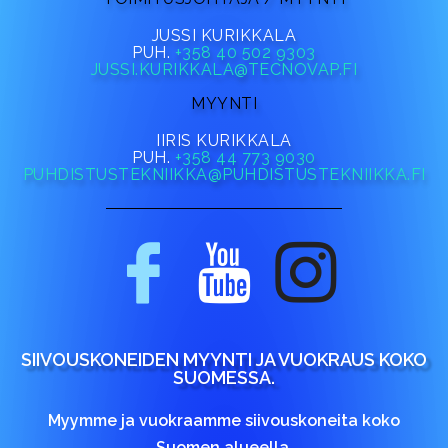
JUSSI KURIKKALA
PUH.
+358 40 502 9303
JUSSI.KURIKKALA@TECNOVAP.FI
MYYNTI
IIRIS KURIKKALA
PUH.
+358 44 773 9030
PUHDISTUSTEKNIIKKA@PUHDISTUSTEKNIIKKA.FI
SIIVOUSKONEIDEN MYYNTI JA VUOKRAUS KOKO
SUOMESSA.
Myymme ja vuokraamme siivouskoneita koko
Suomen alueella.