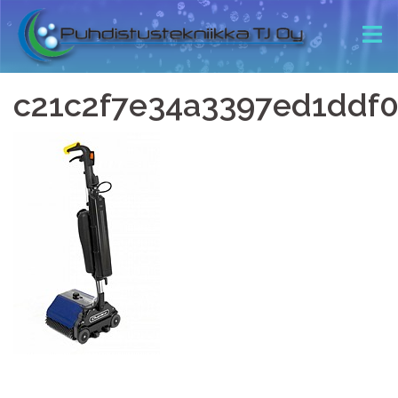
c21c2f7e34a3397ed1ddf06