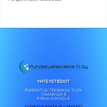
YHTEYSTIEDOT
PUHDISTUS TEKNIIKKA TJ OY
TIKANKUJA 6
67800 KOKKOLA
TOIMITUSJOHTAJA / MYYNTI