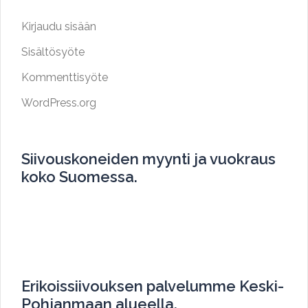
Kirjaudu sisään
Sisältösyöte
Kommenttisyöte
WordPress.org
Siivouskoneiden myynti ja vuokraus
koko Suomessa.
Myymme ja vuokraamme siivouskoneita koko
Suomen alueella.
Erikoissiivouksen palvelumme Keski-
Pohjanmaan alueella.