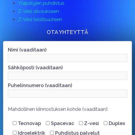
Yläpölyjen puhdistus
Z-Vesi siivoukseen
Z-Vesi teollisuuteen
OTA YHTEYTTÄ
Nimi (vaaditaan)
Sähköposti (vaaditaan)
Puhelinnumero (vaaditaan)
Mahdollinen kiinnostuksen kohde (vaaditaan):
Tecnovap
Spacevac
Z-vesi
Duplex
Idroelektrik
Puhdistus palvelut