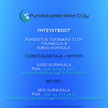
YHTEYSTIEDOT
PUHDISTUS TEKNIIKKA TJ OY
TIKANKUJA 6
67800 KOKKOLA
TOIMITUSJOHTAJA / MYYNTI
JUSSI KURIKKALA
PUH.
+358 40 502 9303
JUSSI.KURIKKALA@TECNOVAP.FI
MYYNTI
IIRIS KURIKKALA
PUH.
+358 44 773 9030
PUHDISTUSTEKNIIKKA@PUHDISTUSTEKNIIKKA.FI