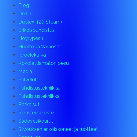
Blog
Delfin
Duplex 420 Steam+
Erikoispuhdistus
Höyrypesu
Huolto Ja Varaosat
Idroelektrika
Kokolattiamaton pesu
Media
Palvelut
Puhdistustekniikka
Puhdistustekniikka
Ratkaisut
Rekisteriseloste
Sadevesikourut
Siivouksen erikoiskoneet ja tuotteet