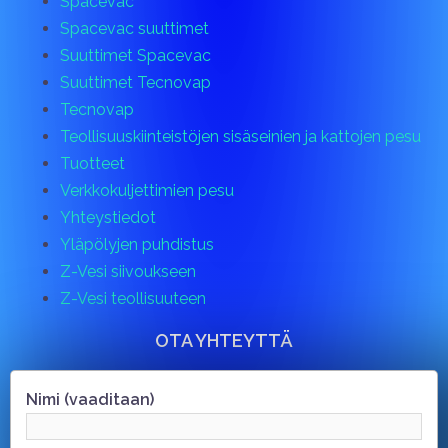
Spacevac
Spacevac suuttimet
Suuttimet Spacevac
Suuttimet Tecnovap
Tecnovap
Teollisuuskiinteistöjen sisäseinien ja kattojen pesu
Tuotteet
Verkkokuljettimien pesu
Yhteystiedot
Yläpölyjen puhdistus
Z-Vesi siivoukseen
Z-Vesi teollisuuteen
OTA YHTEYTTÄ
Nimi (vaaditaan)