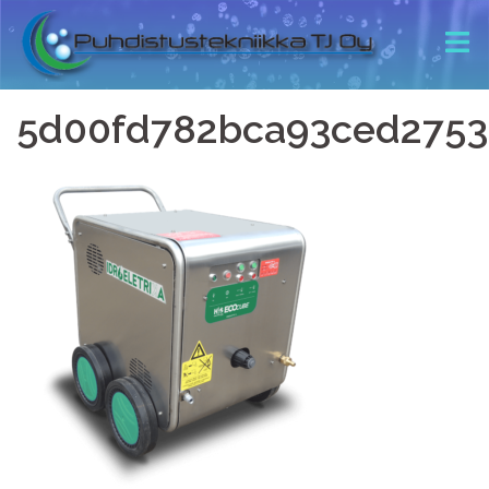
5d00fd782bca93ced27530