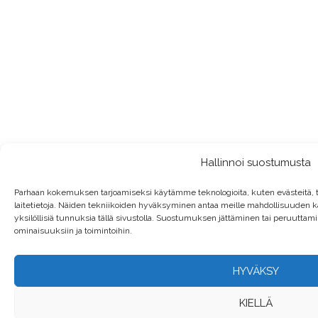
Hallinnoi suostumusta
Parhaan kokemuksen tarjoamiseksi käytämme teknologioita, kuten evästeitä,
laitetietoja. Näiden tekniikoiden hyväksyminen antaa meille mahdollisuuden käs
yksilöllisiä tunnuksia tällä sivustolla. Suostumuksen jättäminen tai peruuttamine
ominaisuuksiin ja toimintoihin.
HYVÄKSY
KIELLÄ