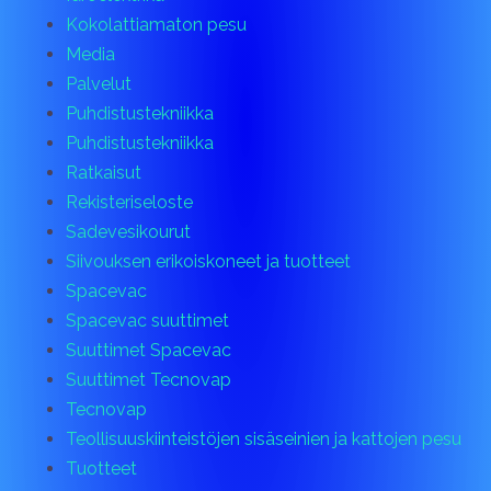
Kokolattiamaton pesu
Media
Palvelut
Puhdistustekniikka
Puhdistustekniikka
Ratkaisut
Rekisteriseloste
Sadevesikourut
Siivouksen erikoiskoneet ja tuotteet
Spacevac
Spacevac suuttimet
Suuttimet Spacevac
Suuttimet Tecnovap
Tecnovap
Teollisuuskiinteistöjen sisäseinien ja kattojen pesu
Tuotteet