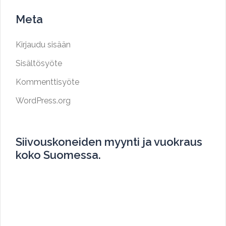
Meta
Kirjaudu sisään
Sisältösyöte
Kommenttisyöte
WordPress.org
Siivouskoneiden myynti ja vuokraus
koko Suomessa.
Myymme ja vuokraamme siivouskoneita koko
Suomen alueella.