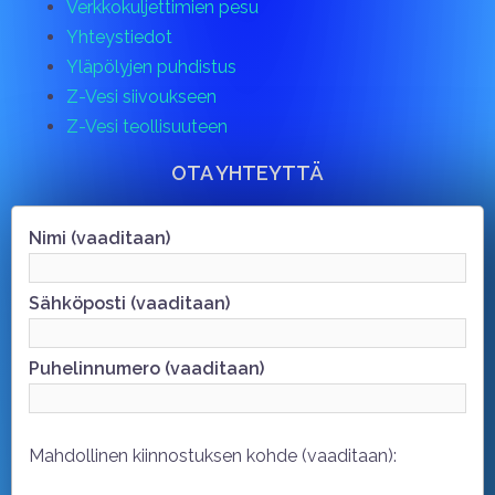
Verkkokuljettimien pesu
Yhteystiedot
Yläpölyjen puhdistus
Z-Vesi siivoukseen
Z-Vesi teollisuuteen
OTA YHTEYTTÄ
Nimi (vaaditaan)
Sähköposti (vaaditaan)
Puhelinnumero (vaaditaan)
Mahdollinen kiinnostuksen kohde (vaaditaan):