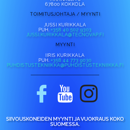
67800 KOKKOLA
TOIMITUSJOHTAJA / MYYNTI
JUSSI KURIKKALA
PUH.
+358 40 502 9303
JUSSI.KURIKKALA@TECNOVAP.FI
MYYNTI
IIRIS KURIKKALA
PUH.
+358 44 773 9030
PUHDISTUSTEKNIIKKA@PUHDISTUSTEKNIIKKA.FI
SIIVOUSKONEIDEN MYYNTI JA VUOKRAUS KOKO
SUOMESSA.