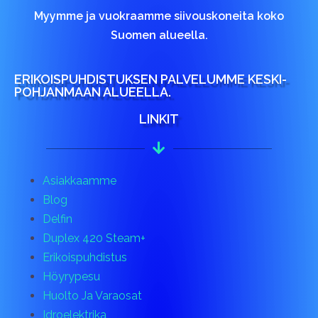
Myymme ja vuokraamme siivouskoneita koko
Suomen alueella.
ERIKOISPUHDISTUKSEN PALVELUMME KESKI-
POHJANMAAN ALUEELLA.
LINKIT
Asiakkaamme
Blog
Delfin
Duplex 420 Steam+
Erikoispuhdistus
Höyrypesu
Huolto Ja Varaosat
Idroelektrika