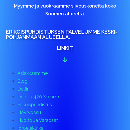
Myymme ja vuokraamme siivouskoneita koko
Suomen alueella.
ERIKOISPUHDISTUKSEN PALVELUMME KESKI-
POHJANMAAN ALUEELLA.
LINKIT
Asiakkaamme
Blog
Delfin
Duplex 420 Steam+
Erikoispuhdistus
Höyrypesu
Huolto Ja Varaosat
Idroelektrika