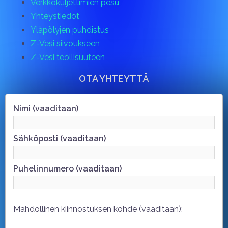
Verkkokuljettimien pesu
Yhteystiedot
Yläpölyjen puhdistus
Z-Vesi siivoukseen
Z-Vesi teollisuuteen
OTA YHTEYTTÄ
Nimi (vaaditaan)
Sähköposti (vaaditaan)
Puhelinnumero (vaaditaan)
Mahdollinen kiinnostuksen kohde (vaaditaan):