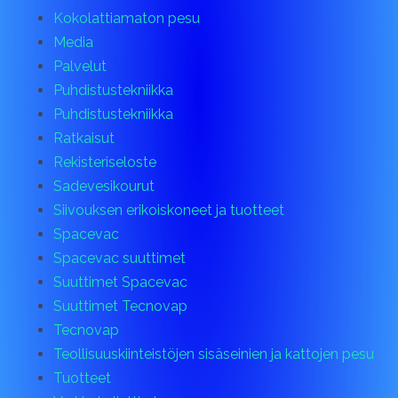
Kokolattiamaton pesu
Media
Palvelut
Puhdistustekniikka
Puhdistustekniikka
Ratkaisut
Rekisteriseloste
Sadevesikourut
Siivouksen erikoiskoneet ja tuotteet
Spacevac
Spacevac suuttimet
Suuttimet Spacevac
Suuttimet Tecnovap
Tecnovap
Teollisuuskiinteistöjen sisäseinien ja kattojen pesu
Tuotteet