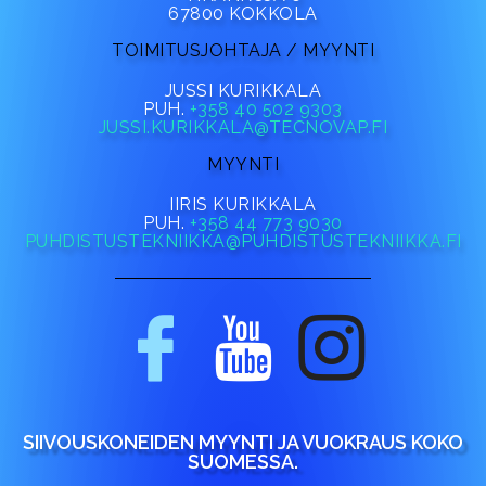
67800 KOKKOLA
TOIMITUSJOHTAJA / MYYNTI
JUSSI KURIKKALA
PUH.
+358 40 502 9303
JUSSI.KURIKKALA@TECNOVAP.FI
MYYNTI
IIRIS KURIKKALA
PUH.
+358 44 773 9030
PUHDISTUSTEKNIIKKA@PUHDISTUSTEKNIIKKA.FI
SIIVOUSKONEIDEN MYYNTI JA VUOKRAUS KOKO
SUOMESSA.