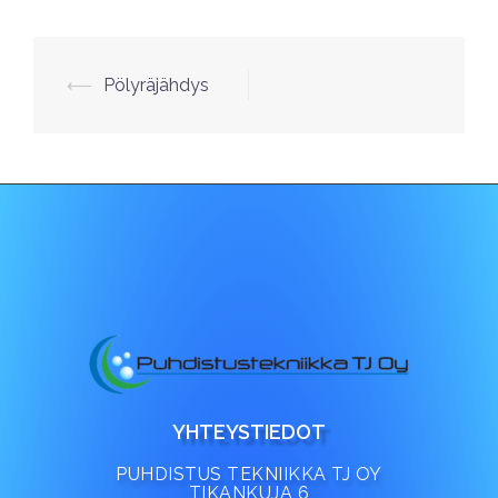
⟵
Pölyräjähdys
YHTEYSTIEDOT
PUHDISTUS TEKNIIKKA TJ OY
TIKANKUJA 6