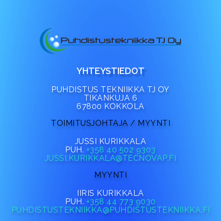
YHTEYSTIEDOT
PUHDISTUS TEKNIIKKA TJ OY
TIKANKUJA 6
67800 KOKKOLA
TOIMITUSJOHTAJA / MYYNTI
JUSSI KURIKKALA
PUH.
+358 40 502 9303
JUSSI.KURIKKALA@TECNOVAP.FI
MYYNTI
IIRIS KURIKKALA
PUH.
+358 44 773 9030
PUHDISTUSTEKNIIKKA@PUHDISTUSTEKNIIKKA.FI