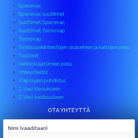
Spacevac
Spacevac suuttimet
Suuttimet Spacevac
Suuttimet Tecnovap
Tecnovap
Teollisuuskiinteistöjen sisäseinien ja kattojen pesu
Tuotteet
Verkkokuljettimien pesu
Yhteystiedot
Yläpölyjen puhdistus
Z-Vesi siivoukseen
Z-Vesi teollisuuteen
OTA YHTEYTTÄ
Nimi (vaaditaan)