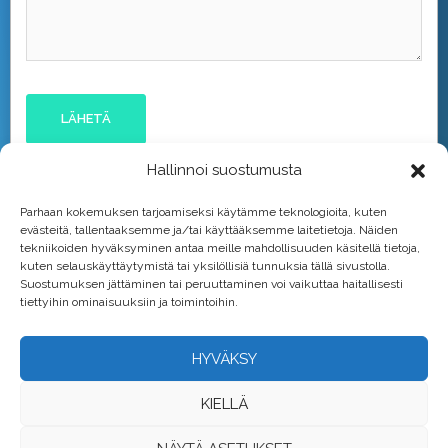
Hallinnoi suostumusta
Parhaan kokemuksen tarjoamiseksi käytämme teknologioita, kuten
evästeitä, tallentaaksemme ja/tai käyttääksemme laitetietoja. Näiden
tekniikoiden hyväksyminen antaa meille mahdollisuuden käsitellä tietoja,
kuten selauskäyttäytymistä tai yksilöllisiä tunnuksia tällä sivustolla.
Suostumuksen jättäminen tai peruuttaminen voi vaikuttaa haitallisesti
tiettyihin ominaisuuksiin ja toimintoihin.
HYVÄKSY
KIELLÄ