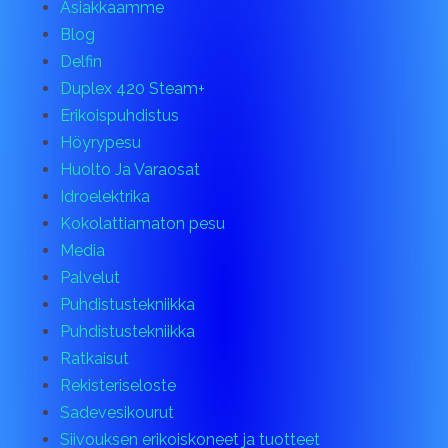
Asiakkaamme
Blog
Delfin
Duplex 420 Steam+
Erikoispuhdistus
Höyrypesu
Huolto Ja Varaosat
Idroelektrika
Kokolattiamaton pesu
Media
Palvelut
Puhdistustekniikka
Puhdistustekniikka
Ratkaisut
Rekisteriseloste
Sadevesikourut
Siivouksen erikoiskoneet ja tuotteet