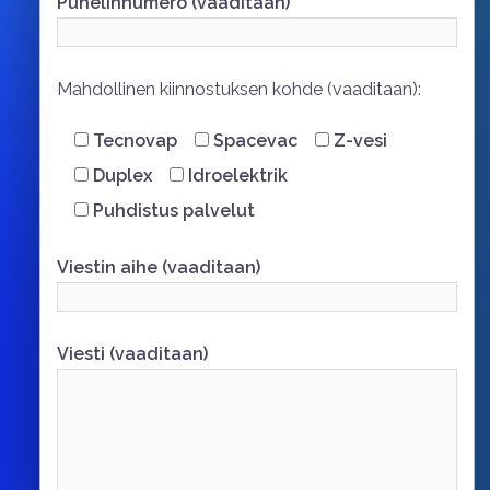
Puhelinnumero (vaaditaan)
Mahdollinen kiinnostuksen kohde (vaaditaan):
Tecnovap
Spacevac
Z-vesi
Duplex
Idroelektrik
Puhdistus palvelut
Viestin aihe (vaaditaan)
Viesti (vaaditaan)