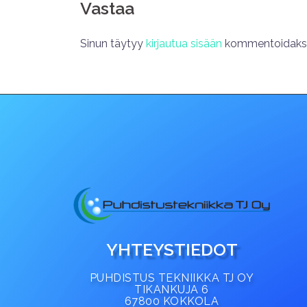
Vastaa
Sinun täytyy
kirjautua sisään
kommentoidakse
YHTEYSTIEDOT
PUHDISTUS TEKNIIKKA TJ OY
TIKANKUJA 6
67800 KOKKOLA