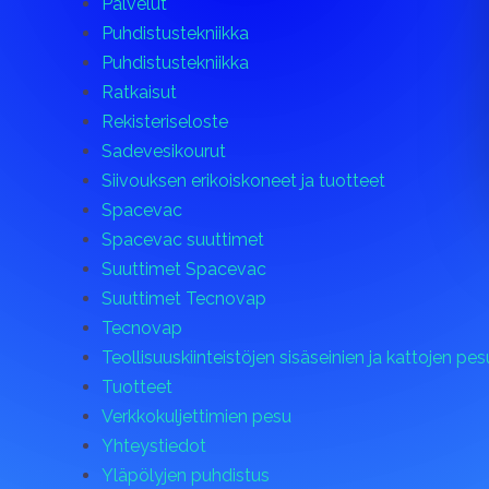
Palvelut
Puhdistustekniikka
Puhdistustekniikka
Ratkaisut
Rekisteriseloste
Sadevesikourut
Siivouksen erikoiskoneet ja tuotteet
Spacevac
Spacevac suuttimet
Suuttimet Spacevac
Suuttimet Tecnovap
Tecnovap
Teollisuuskiinteistöjen sisäseinien ja kattojen pes
Tuotteet
Verkkokuljettimien pesu
Yhteystiedot
Yläpölyjen puhdistus