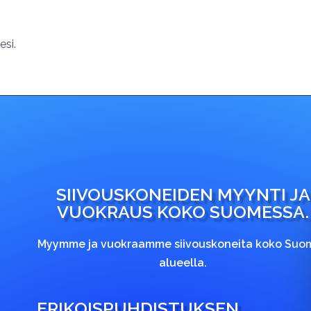
si.
SIIVOUSKONEIDEN MYYNTI JA
VUOKRAUS KOKO SUOMESSA.
Myymme ja vuokraamme siivouskoneita koko Suo
alueella.
ERIKOISPUHDISTUKSEN