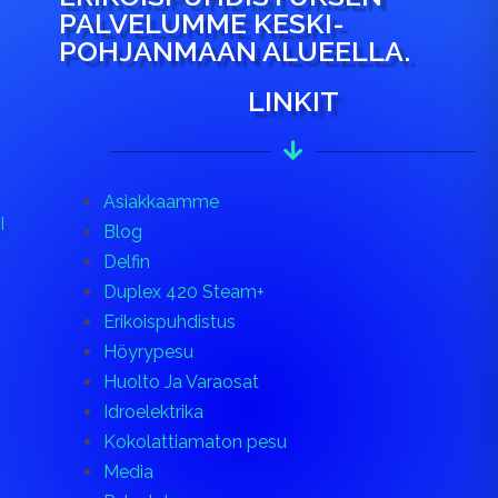
PALVELUMME KESKI-
POHJANMAAN ALUEELLA.
LINKIT
Asiakkaamme
I
Blog
Delfin
Duplex 420 Steam+
Erikoispuhdistus
Höyrypesu
Huolto Ja Varaosat
Idroelektrika
Kokolattiamaton pesu
Media