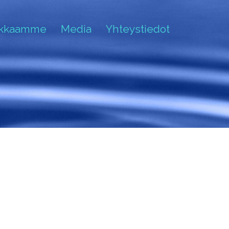
akkaamme
Media
Yhteystiedot