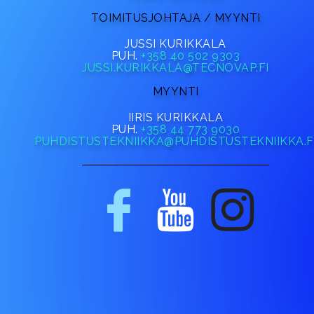
TOIMITUSJOHTAJA / MYYNTI
JUSSI KURIKKALA
PUH.
+358 40 502 9303
JUSSI.KURIKKALA@TECNOVAP.FI
MYYNTI
IIRIS KURIKKALA
PUH.
+358 44 773 9030
PUHDISTUSTEKNIIKKA@PUHDISTUSTEKNIIKKA.F