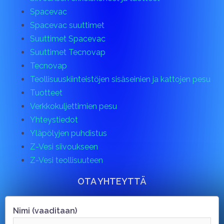
Spacevac
Spacevac suuttimet
Suuttimet Spacevac
Suuttimet Tecnovap
Tecnovap
Teollisuuskiinteistöjen sisäseinien ja kattojen pesu
Tuotteet
Verkkokuljettimien pesu
Yhteystiedot
Yläpölyjen puhdistus
Z-Vesi siivoukseen
Z-Vesi teollisuuteen
OTA YHTEYTTÄ
Nimi (vaaditaan)