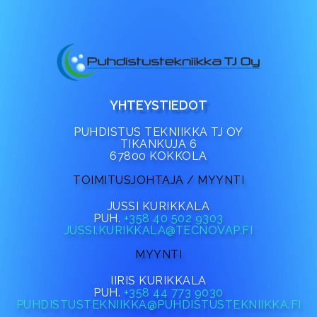
YHTEYSTIEDOT
PUHDISTUS TEKNIIKKA TJ OY
TIKANKUJA 6
67800 KOKKOLA
TOIMITUSJOHTAJA / MYYNTI
JUSSI KURIKKALA
PUH.
+358 40 502 9303
JUSSI.KURIKKALA@TECNOVAP.FI
MYYNTI
IIRIS KURIKKALA
PUH.
+358 44 773 9030
PUHDISTUSTEKNIIKKA@PUHDISTUSTEKNIIKKA.FI