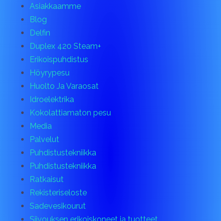
Asiakkaamme
Blog
Delfin
Duplex 420 Steam+
Erikoispuhdistus
Höyrypesu
Huolto Ja Varaosat
Idroelektrika
Kokolattiamaton pesu
Media
Palvelut
Puhdistustekniikka
Puhdistustekniikka
Ratkaisut
Rekisteriseloste
Sadevesikourut
Siivouksen erikoiskoneet ja tuotteet