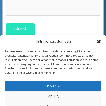
Hallinnoi suostumusta
Parhaan kokemuksen tarjoamiseksi käytämme teknologioita, kuten
evästeitä, tallentaaksemme ja/tai käyttääksemme laitetietoja. Näiden
tekniikoiden hyväksyminen antaa meille mahdollisuuden käsitellä tietoja,
kuten selauskäyttäytymistä tai yksilöllisiä tunnuksia tällä sivustolla.
Suostumuksen jättäminen tai peruuttaminen voi vaikuttaa haitallisesti
tiettyihin ominaisuuksiin ja toimintoihin.
HYVÄKSY
KIELLÄ