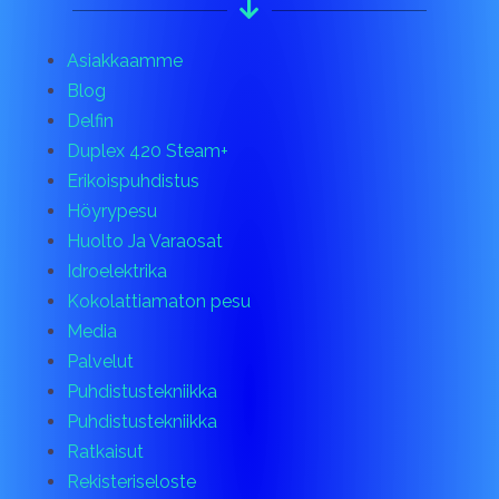
Asiakkaamme
Blog
Delfin
Duplex 420 Steam+
Erikoispuhdistus
Höyrypesu
Huolto Ja Varaosat
Idroelektrika
Kokolattiamaton pesu
Media
Palvelut
Puhdistustekniikka
Puhdistustekniikka
Ratkaisut
Rekisteriseloste