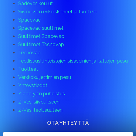
Sadevesikourut
Siivouksen erikoiskoneet ja tuotteet
Spacevac
Spacevac suuttimet
Suuttimet Spacevac
Suuttimet Tecnovap
Tecnovap
Teollisuuskiinteistöjen sisäseinien ja kattojen pesu
Tuotteet
Verkkokuljettimien pesu
Yhteystiedot
Yläpölyjen puhdistus
Z-Vesi siivoukseen
Z-Vesi teollisuuteen
OTA YHTEYTTÄ