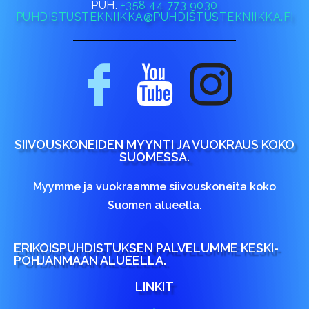
PUH.
+358 44 773 9030
PUHDISTUSTEKNIIKKA@PUHDISTUSTEKNIIKKA.FI
SIIVOUSKONEIDEN MYYNTI JA VUOKRAUS KOKO
SUOMESSA.
Myymme ja vuokraamme siivouskoneita koko
Suomen alueella.
ERIKOISPUHDISTUKSEN PALVELUMME KESKI-
POHJANMAAN ALUEELLA.
LINKIT