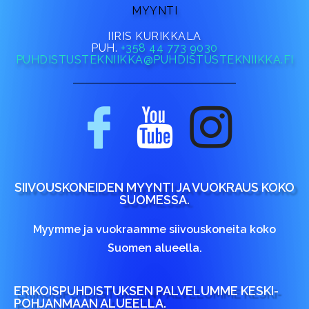
MYYNTI
IIRIS KURIKKALA
PUH.
+358 44 773 9030
PUHDISTUSTEKNIIKKA@PUHDISTUSTEKNIIKKA.FI
SIIVOUSKONEIDEN MYYNTI JA VUOKRAUS KOKO
SUOMESSA.
Myymme ja vuokraamme siivouskoneita koko
Suomen alueella.
ERIKOISPUHDISTUKSEN PALVELUMME KESKI-
POHJANMAAN ALUEELLA.