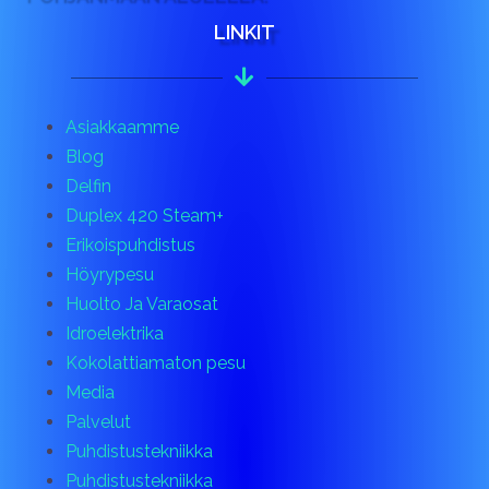
LINKIT
Asiakkaamme
Blog
Delfin
Duplex 420 Steam+
Erikoispuhdistus
Höyrypesu
Huolto Ja Varaosat
Idroelektrika
Kokolattiamaton pesu
Media
Palvelut
Puhdistustekniikka
Puhdistustekniikka