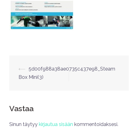
⟵
5d00f988a38ae0735c437e98_Steam
Box Mini(3)
Vastaa
Sinun täytyy
kirjautua sisään
kommentoidaksesi.