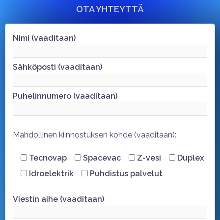
OTA YHTEYTTÄ
Nimi (vaaditaan)
Sähköposti (vaaditaan)
Puhelinnumero (vaaditaan)
Mahdollinen kiinnostuksen kohde (vaaditaan):
Tecnovap
Spacevac
Z-vesi
Duplex
Idroelektrik
Puhdistus palvelut
Viestin aihe (vaaditaan)