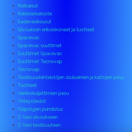
Ratkaisut
Rekisteriseloste
Sadevesikourut
Siivouksen erikoiskoneet ja tuotteet
Spacevac
Spacevac suuttimet
Suuttimet Spacevac
Suuttimet Tecnovap
Tecnovap
Teollisuuskiinteistöjen sisäseinien ja kattojen pesu
Tuotteet
Verkkokuljettimien pesu
Yhteystiedot
Yläpölyjen puhdistus
Z-Vesi siivoukseen
Z-Vesi teollisuuteen