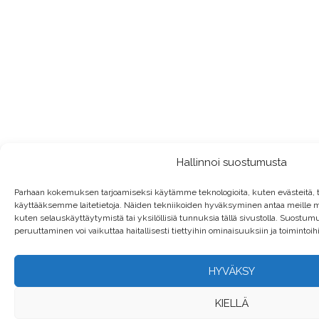
Hallinnoi suostumusta
Parhaan kokemuksen tarjoamiseksi käytämme teknologioita, kuten evästeitä, 
käyttääksemme laitetietoja. Näiden tekniikoiden hyväksyminen antaa meille ma
kuten selauskäyttäytymistä tai yksilöllisiä tunnuksia tällä sivustolla. Suostum
peruuttaminen voi vaikuttaa haitallisesti tiettyihin ominaisuuksiin ja toimintoih
HYVÄKSY
KIELLÄ