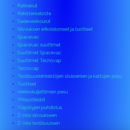
Ratkaisut
Rekisteriseloste
Sadevesikourut
Siivouksen erikoiskoneet ja tuotteet
Spacevac
Spacevac suuttimet
Suuttimet Spacevac
Suuttimet Tecnovap
Tecnovap
Teollisuuskiinteistöjen sisäseinien ja kattojen pesu
Tuotteet
Verkkokuljettimien pesu
Yhteystiedot
Yläpölyjen puhdistus
Z-Vesi siivoukseen
Z-Vesi teollisuuteen