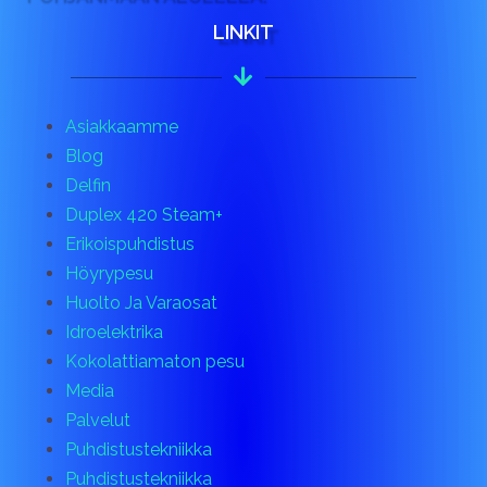
LINKIT
Asiakkaamme
Blog
Delfin
Duplex 420 Steam+
Erikoispuhdistus
Höyrypesu
Huolto Ja Varaosat
Idroelektrika
Kokolattiamaton pesu
Media
Palvelut
Puhdistustekniikka
Puhdistustekniikka