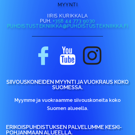
MYYNTI
IIRIS KURIKKALA
PUH.
+358 44 773 9030
PUHDISTUSTEKNIIKKA@PUHDISTUSTEKNIIKKA.FI
SIIVOUSKONEIDEN MYYNTI JA VUOKRAUS KOKO
SUOMESSA.
Myymme ja vuokraamme siivouskoneita koko
Suomen alueella.
ERIKOISPUHDISTUKSEN PALVELUMME KESKI-
POHJANMAAN ALUEELLA.