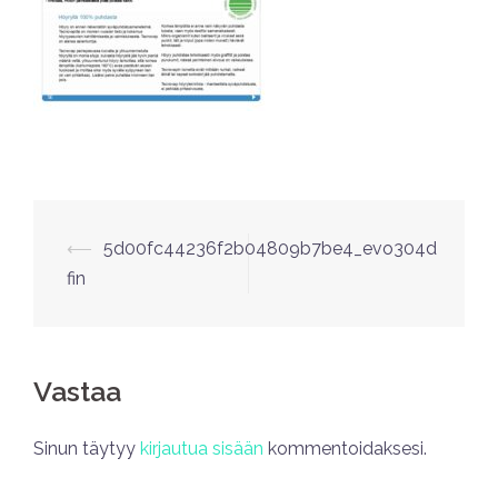
⟵
5d00fc44236f2b04809b7be4_evo304d
fin
Vastaa
Sinun täytyy
kirjautua sisään
kommentoidaksesi.