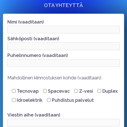
OTA YHTEYTTÄ
Nimi (vaaditaan)
Sähköposti (vaaditaan)
Puhelinnumero (vaaditaan)
Mahdollinen kiinnostuksen kohde (vaaditaan):
Tecnovap
Spacevac
Z-vesi
Duplex
Idroelektrik
Puhdistus palvelut
Viestin aihe (vaaditaan)