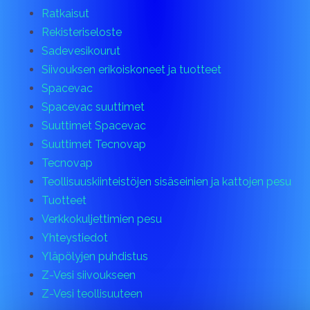
Ratkaisut
Rekisteriseloste
Sadevesikourut
Siivouksen erikoiskoneet ja tuotteet
Spacevac
Spacevac suuttimet
Suuttimet Spacevac
Suuttimet Tecnovap
Tecnovap
Teollisuuskiinteistöjen sisäseinien ja kattojen pesu
Tuotteet
Verkkokuljettimien pesu
Yhteystiedot
Yläpölyjen puhdistus
Z-Vesi siivoukseen
Z-Vesi teollisuuteen