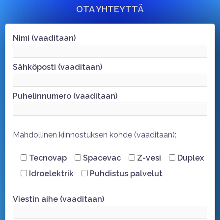
OTA YHTEYTTÄ
Nimi (vaaditaan)
Sähköposti (vaaditaan)
Puhelinnumero (vaaditaan)
Mahdollinen kiinnostuksen kohde (vaaditaan):
Tecnovap
Spacevac
Z-vesi
Duplex
Idroelektrik
Puhdistus palvelut
Viestin aihe (vaaditaan)