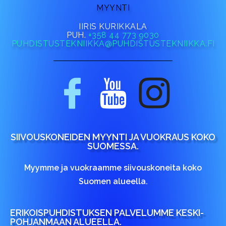
MYYNTI
IIRIS KURIKKALA
PUH.
+358 44 773 9030
PUHDISTUSTEKNIIKKA@PUHDISTUSTEKNIIKKA.FI
SIIVOUSKONEIDEN MYYNTI JA VUOKRAUS KOKO
SUOMESSA.
Myymme ja vuokraamme siivouskoneita koko
Suomen alueella.
ERIKOISPUHDISTUKSEN PALVELUMME KESKI-
POHJANMAAN ALUEELLA.