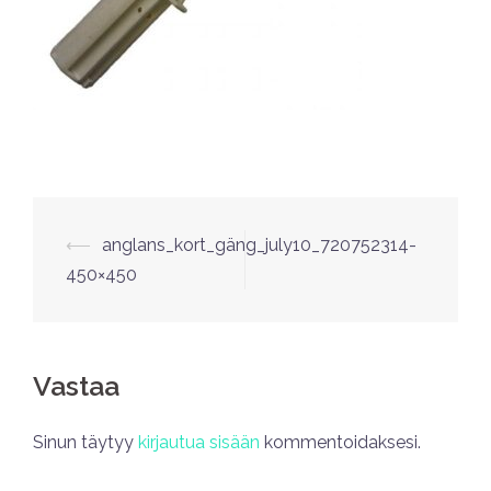
⟵
anglans_kort_gäng_july10_720752314-
450×450
Vastaa
Sinun täytyy
kirjautua sisään
kommentoidaksesi.