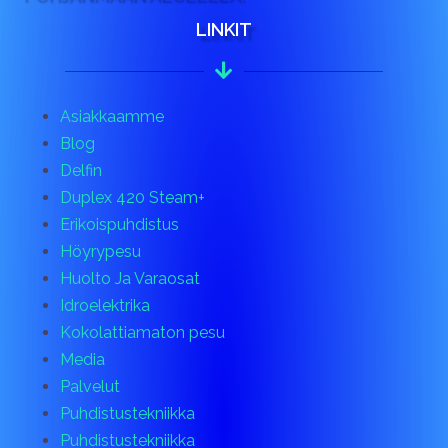
LINKIT
Asiakkaamme
Blog
Delfin
Duplex 420 Steam+
Erikoispuhdistus
Höyrypesu
Huolto Ja Varaosat
Idroelektrika
Kokolattiamaton pesu
Media
Palvelut
Puhdistustekniikka
Puhdistustekniikka