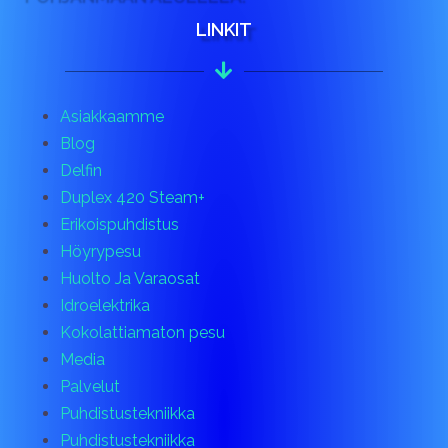
LINKIT
Asiakkaamme
Blog
Delfin
Duplex 420 Steam+
Erikoispuhdistus
Höyrypesu
Huolto Ja Varaosat
Idroelektrika
Kokolattiamaton pesu
Media
Palvelut
Puhdistustekniikka
Puhdistustekniikka