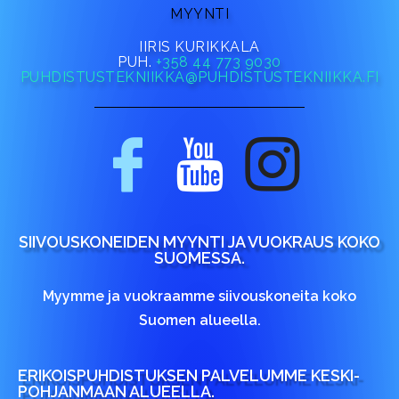
MYYNTI
IIRIS KURIKKALA
PUH.
+358 44 773 9030
PUHDISTUSTEKNIIKKA@PUHDISTUSTEKNIIKKA.FI
SIIVOUSKONEIDEN MYYNTI JA VUOKRAUS KOKO
SUOMESSA.
Myymme ja vuokraamme siivouskoneita koko
Suomen alueella.
ERIKOISPUHDISTUKSEN PALVELUMME KESKI-
POHJANMAAN ALUEELLA.