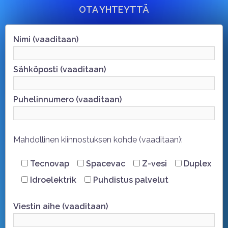
OTA YHTEYTTÄ
Nimi (vaaditaan)
Sähköposti (vaaditaan)
Puhelinnumero (vaaditaan)
Mahdollinen kiinnostuksen kohde (vaaditaan):
Tecnovap
Spacevac
Z-vesi
Duplex
Idroelektrik
Puhdistus palvelut
Viestin aihe (vaaditaan)