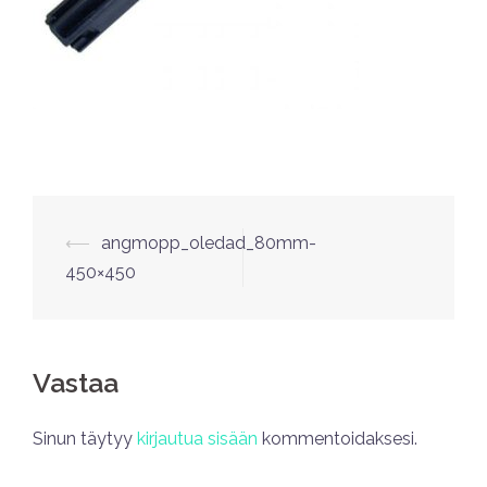
⟵
angmopp_oledad_80mm-
450×450
Vastaa
Sinun täytyy
kirjautua sisään
kommentoidaksesi.