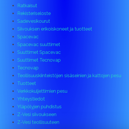
Ratkaisut
Rekisteriseloste
Sadevesikourut
Siivouksen erikoiskoneet ja tuotteet
Spacevac
Spacevac suuttimet
Suuttimet Spacevac
Suuttimet Tecnovap
Tecnovap
Teollisuuskiinteistöjen sisäseinien ja kattojen pesu
Tuotteet
Verkkokuljettimien pesu
Yhteystiedot
Yläpölyjen puhdistus
Z-Vesi siivoukseen
Z-Vesi teollisuuteen