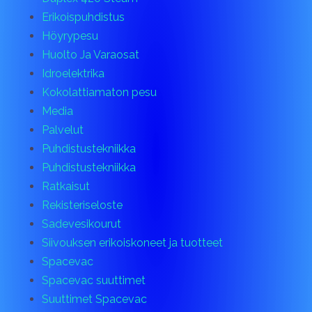
Erikoispuhdistus
Höyrypesu
Huolto Ja Varaosat
Idroelektrika
Kokolattiamaton pesu
Media
Palvelut
Puhdistustekniikka
Puhdistustekniikka
Ratkaisut
Rekisteriseloste
Sadevesikourut
Siivouksen erikoiskoneet ja tuotteet
Spacevac
Spacevac suuttimet
Suuttimet Spacevac