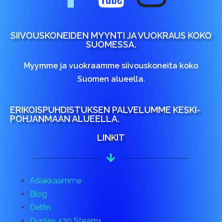
SIIVOUSKONEIDEN MYYNTI JA VUOKRAUS KOKO
SUOMESSA.
Myymme ja vuokraamme siivouskoneita koko
Suomen alueella.
ERIKOISPUHDISTUKSEN PALVELUMME KESKI-
POHJANMAAN ALUEELLA.
LINKIT
Asiakkaamme
Blog
Delfin
Duplex 420 Steam+