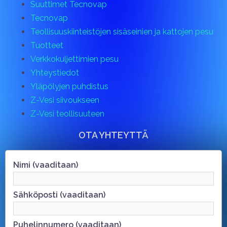
Suuttimet Tecnovap
Tecnovap
Teollisuuskiinteistöjen sisäseinien ja kattojen pesu
Tuotteet
Verkkokuljettimien pesu
Yhteystiedot
Yläpölyjen puhdistus
Z-Vesi siivoukseen
Z-Vesi teollisuuteen
OTA YHTEYTTÄ
Nimi (vaaditaan)
Sähköposti (vaaditaan)
Puhelinnumero (vaaditaan)