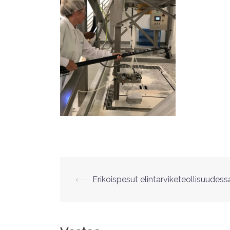
⟵
Erikoispesut elintarviketeollisuudess