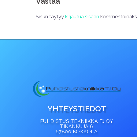
Vastaa
Sinun täytyy
kirjautua sisään
kommentoidakse
YHTEYSTIEDOT
PUHDISTUS TEKNIIKKA TJ OY
TIKANKUJA 6
67800 KOKKOLA