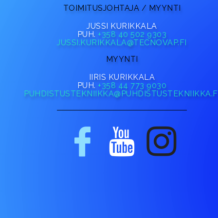
TOIMITUSJOHTAJA / MYYNTI
JUSSI KURIKKALA
PUH.
+358 40 502 9303
JUSSI.KURIKKALA@TECNOVAP.FI
MYYNTI
IIRIS KURIKKALA
PUH.
+358 44 773 9030
PUHDISTUSTEKNIIKKA@PUHDISTUSTEKNIIKKA.F