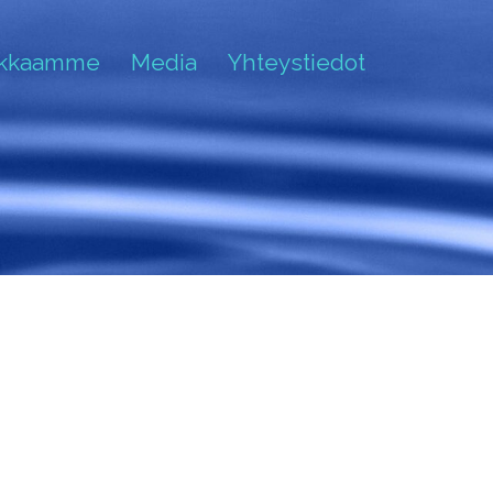
akkaamme
Media
Yhteystiedot