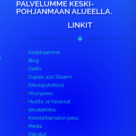
PALVELUMME KESKI-
POHJANMAAN ALUEELLA.
LINKIT
Asiakkaamme
I
Blog
Delfin
Duplex 420 Steam+
Erikoispuhdistus
Höyrypesu
Huolto Ja Varaosat
Idroelektrika
Kokolattiamaton pesu
Media
Palvelut