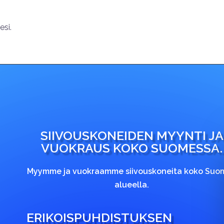
si.
SIIVOUSKONEIDEN MYYNTI JA
VUOKRAUS KOKO SUOMESSA.
Myymme ja vuokraamme siivouskoneita koko Suo
alueella.
ERIKOISPUHDISTUKSEN