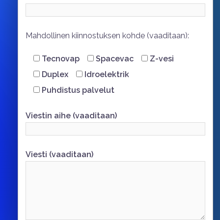
Mahdollinen kiinnostuksen kohde (vaaditaan):
Tecnovap
Spacevac
Z-vesi
Duplex
Idroelektrik
Puhdistus palvelut
Viestin aihe (vaaditaan)
Viesti (vaaditaan)