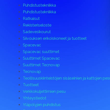
Puhdistustekniikka
Puhdistustekniikka
Ratkaisut
Rekisteriseloste
Sadevesikourut
Siivouksen erikoiskoneet ja tuotteet
Spacevac
Spacevac suuttimet
Suuttimet Spacevac
Suuttimet Tecnovap
Tecnovap
Teollisuuskiinteistöjen sisäseinien ja kattojen pes
Tuotteet
Verkkokuljettimien pesu
Yhteystiedot
Yläpölyjen puhdistus