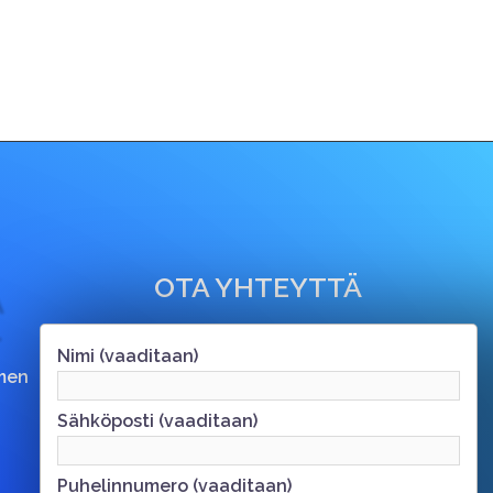
OTA YHTEYTTÄ
Nimi (vaaditaan)
men
Sähköposti (vaaditaan)
Puhelinnumero (vaaditaan)