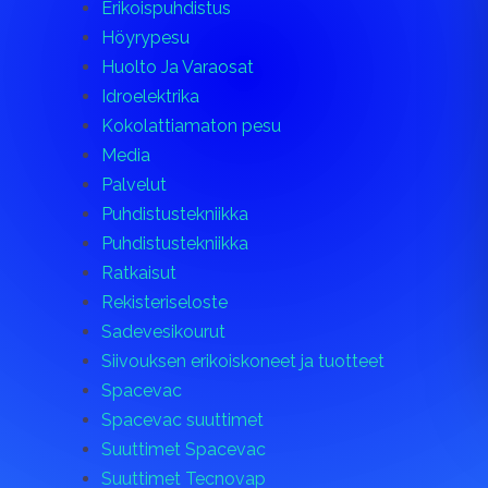
Erikoispuhdistus
Höyrypesu
Huolto Ja Varaosat
Idroelektrika
Kokolattiamaton pesu
Media
Palvelut
Puhdistustekniikka
Puhdistustekniikka
Ratkaisut
Rekisteriseloste
Sadevesikourut
Siivouksen erikoiskoneet ja tuotteet
Spacevac
Spacevac suuttimet
Suuttimet Spacevac
Suuttimet Tecnovap