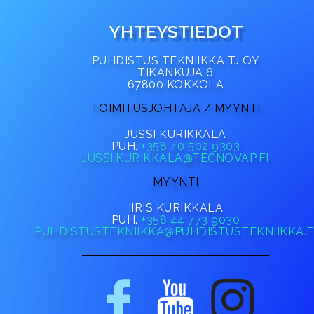
YHTEYSTIEDOT
PUHDISTUS TEKNIIKKA TJ OY
TIKANKUJA 6
67800 KOKKOLA
TOIMITUSJOHTAJA / MYYNTI
JUSSI KURIKKALA
PUH.
+358 40 502 9303
JUSSI.KURIKKALA@TECNOVAP.FI
MYYNTI
IIRIS KURIKKALA
PUH.
+358 44 773 9030
PUHDISTUSTEKNIIKKA@PUHDISTUSTEKNIIKKA.F