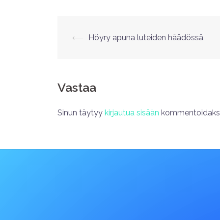
⟵
Höyry apuna luteiden häädössä
Vastaa
Sinun täytyy
kirjautua sisään
kommentoidakse