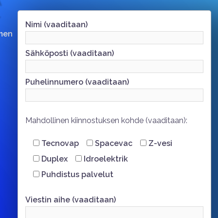
Nimi (vaaditaan)
men
Sähköposti (vaaditaan)
Puhelinnumero (vaaditaan)
Mahdollinen kiinnostuksen kohde (vaaditaan):
Tecnovap
Spacevac
Z-vesi
Duplex
Idroelektrik
Puhdistus palvelut
Viestin aihe (vaaditaan)