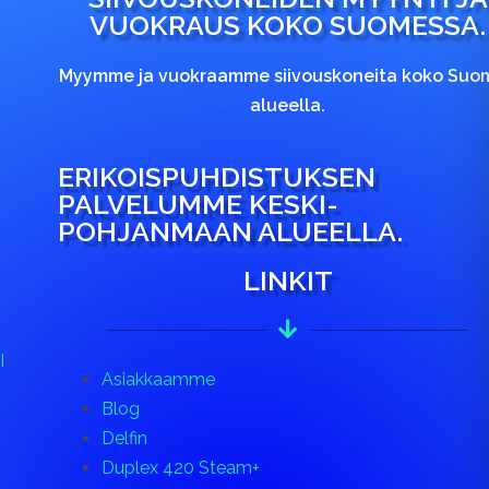
VUOKRAUS KOKO SUOMESSA.
Myymme ja vuokraamme siivouskoneita koko Suo
alueella.
ERIKOISPUHDISTUKSEN
PALVELUMME KESKI-
POHJANMAAN ALUEELLA.
LINKIT
I
Asiakkaamme
Blog
Delfin
Duplex 420 Steam+