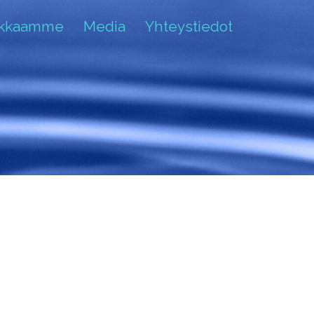
akkaamme
Media
Yhteystiedot