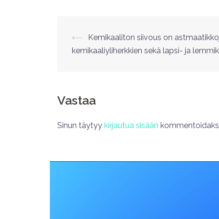
⟵
Kemikaaliton siivous on astmaatikkoj
kemikaaliyliherkkien sekä lapsi- ja lemmi
Vastaa
Sinun täytyy
kirjautua sisään
kommentoidakse