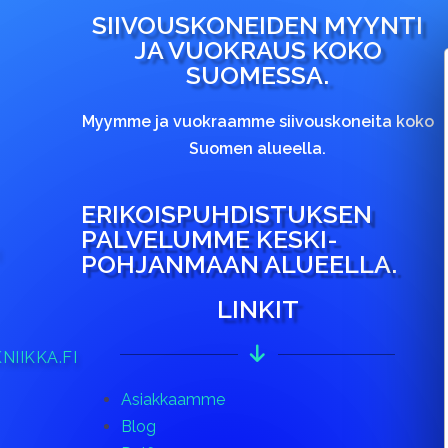
SIIVOUSKONEIDEN MYYNTI
JA VUOKRAUS KOKO
SUOMESSA.
Myymme ja vuokraamme siivouskoneita koko
Suomen alueella.
ERIKOISPUHDISTUKSEN
PALVELUMME KESKI-
I
POHJANMAAN ALUEELLA.
LINKIT
IIKKA.FI
Asiakkaamme
Blog