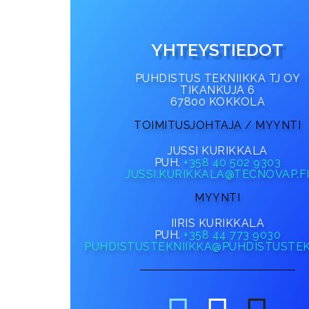
YHTEYSTIEDOT
PUHDISTUS TEKNIIKKA TJ OY
TIKANKUJA 6
67800 KOKKOLA
TOIMITUSJOHTAJA / MYYNTI
JUSSI KURIKKALA
PUH.
+358 40 502 9303
JUSSI.KURIKKALA@TECNOVAP.F
MYYNTI
IIRIS KURIKKALA
PUH.
+358 44 773 9030
PUHDISTUSTEKNIIKKA@PUHDISTUSTEKN