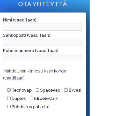
OTA YHTEYTTÄ
Nimi (vaaditaan)
Sähköposti (vaaditaan)
Puhelinnumero (vaaditaan)
Mahdollinen kiinnostuksen kohde
(vaaditaan):
Tecnovap
Spacevac
Z-vesi
Duplex
Idroelektrik
Puhdistus palvelut