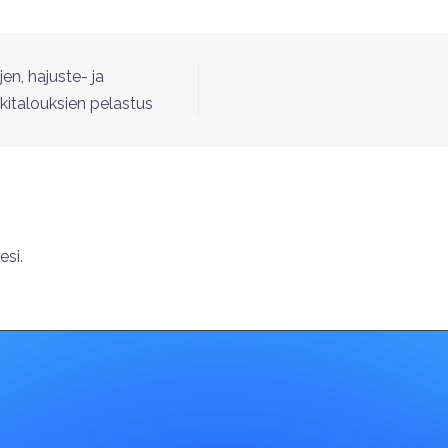
en, hajuste- ja
kkitalouksien pelastus
si.