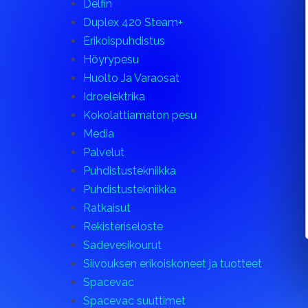
Delfin
Duplex 420 Steam+
Erikoispuhdistus
Höyrypesu
Huolto Ja Varaosat
Idroelektrika
Kokolattiamaton pesu
Media
Palvelut
Puhdistustekniikka
Puhdistustekniikka
Ratkaisut
Rekisteriseloste
Sadevesikourut
Siivouksen erikoiskoneet ja tuotteet
Spacevac
Spacevac suuttimet