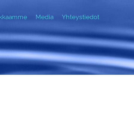
akkaamme
Media
Yhteystiedot