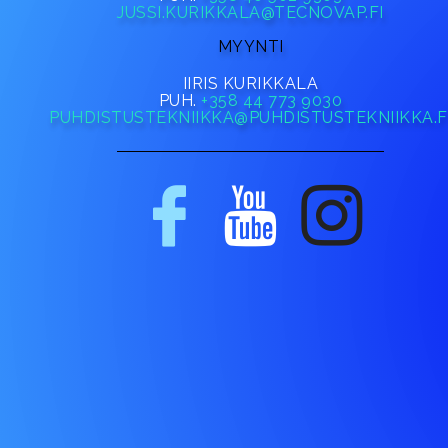
JUSSI.KURIKKALA@TECNOVAP.FI
MYYNTI
IIRIS KURIKKALA
PUH.
+358 44 773 9030
PUHDISTUSTEKNIIKKA@PUHDISTUSTEKNIIKKA.F