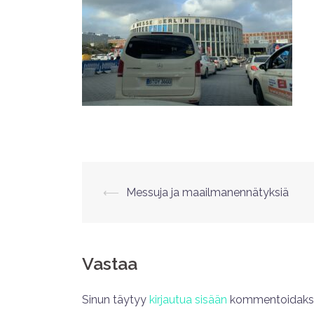
⟵
Messuja ja maailmanennätyksiä
Vastaa
Sinun täytyy
kirjautua sisään
kommentoidakse