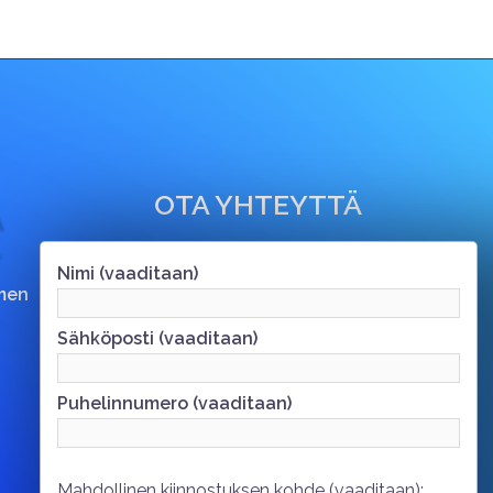
OTA YHTEYTTÄ
Nimi (vaaditaan)
men
Sähköposti (vaaditaan)
Puhelinnumero (vaaditaan)
Mahdollinen kiinnostuksen kohde (vaaditaan):