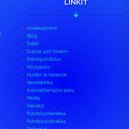
LINKIT
Asiakkaamme
I
Blog
Delfin
Duplex 420 Steam+
Erikoispuhdistus
Höyrypesu
Huolto Ja Varaosat
Idroelektrika
Kokolattiamaton pesu
Media
Palvelut
Puhdistustekniikka
Puhdistustekniikka