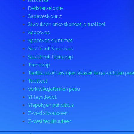
Ratkaisut
Rekisteriseloste
Sadevesikourut
Siivouksen erikoiskoneet ja tuotteet
Spacevac
Spacevac suuttimet
Suuttimet Spacevac
Suuttimet Tecnovap
Tecnovap
Teollisuuskiinteistöjen sisäseinien ja kattojen pes
Tuotteet
Verkkokuljettimien pesu
Yhteystiedot
Yläpölyjen puhdistus
Z-Vesi siivoukseen
Z-Vesi teollisuuteen