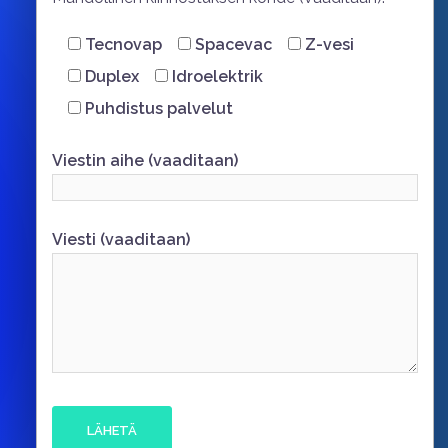
Tecnovap
Spacevac
Z-vesi
Duplex
Idroelektrik
Puhdistus palvelut
Viestin aihe (vaaditaan)
Viesti (vaaditaan)