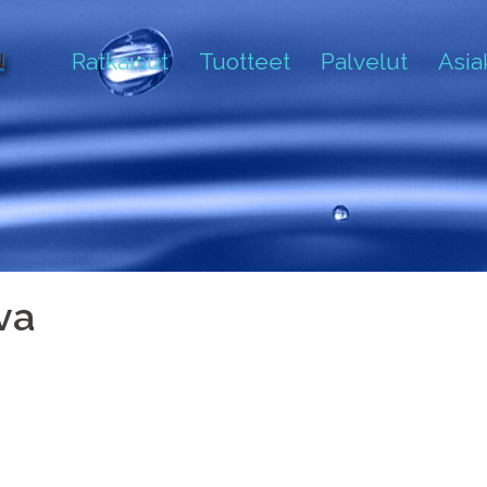
Ratkaisut
Tuotteet
Palvelut
Asi
va