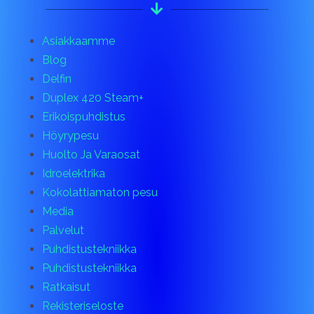
Asiakkaamme
Blog
Delfin
Duplex 420 Steam+
Erikoispuhdistus
Höyrypesu
Huolto Ja Varaosat
Idroelektrika
Kokolattiamaton pesu
Media
Palvelut
Puhdistustekniikka
Puhdistustekniikka
Ratkaisut
Rekisteriseloste