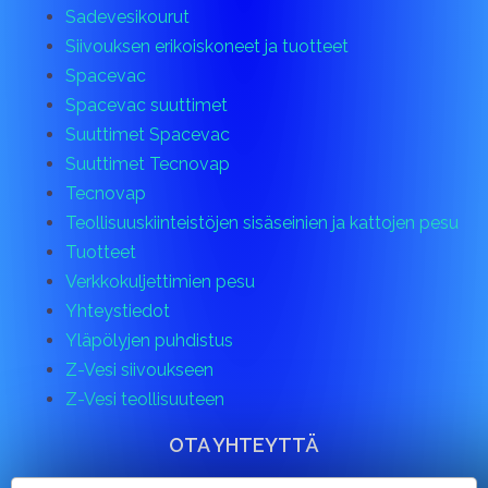
Sadevesikourut
Siivouksen erikoiskoneet ja tuotteet
Spacevac
Spacevac suuttimet
Suuttimet Spacevac
Suuttimet Tecnovap
Tecnovap
Teollisuuskiinteistöjen sisäseinien ja kattojen pesu
Tuotteet
Verkkokuljettimien pesu
Yhteystiedot
Yläpölyjen puhdistus
Z-Vesi siivoukseen
Z-Vesi teollisuuteen
OTA YHTEYTTÄ