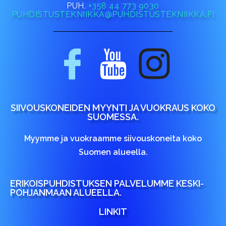
PUH.
+358 44 773 9030
PUHDISTUSTEKNIIKKA@PUHDISTUSTEKNIIKKA.FI
SIIVOUSKONEIDEN MYYNTI JA VUOKRAUS KOKO
SUOMESSA.
Myymme ja vuokraamme siivouskoneita koko
Suomen alueella.
ERIKOISPUHDISTUKSEN PALVELUMME KESKI-
POHJANMAAN ALUEELLA.
LINKIT