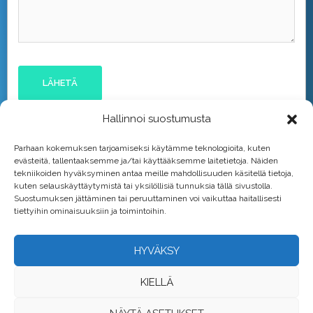
Hallinnoi suostumusta
Parhaan kokemuksen tarjoamiseksi käytämme teknologioita, kuten
evästeitä, tallentaaksemme ja/tai käyttääksemme laitetietoja. Näiden
tekniikoiden hyväksyminen antaa meille mahdollisuuden käsitellä tietoja,
kuten selauskäyttäytymistä tai yksilöllisiä tunnuksia tällä sivustolla.
Suostumuksen jättäminen tai peruuttaminen voi vaikuttaa haitallisesti
tiettyihin ominaisuuksiin ja toimintoihin.
HYVÄKSY
KIELLÄ