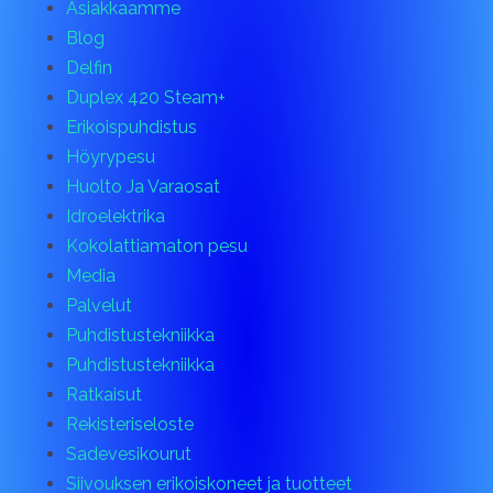
Asiakkaamme
Blog
Delfin
Duplex 420 Steam+
Erikoispuhdistus
Höyrypesu
Huolto Ja Varaosat
Idroelektrika
Kokolattiamaton pesu
Media
Palvelut
Puhdistustekniikka
Puhdistustekniikka
Ratkaisut
Rekisteriseloste
Sadevesikourut
Siivouksen erikoiskoneet ja tuotteet