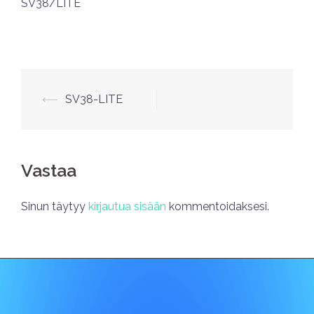
SV38/LITE
⟵
SV38-LITE
Vastaa
Sinun täytyy
kirjautua sisään
kommentoidaksesi.