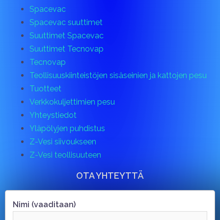
Spacevac
Spacevac suuttimet
Suuttimet Spacevac
Suuttimet Tecnovap
Tecnovap
Teollisuuskiinteistöjen sisäseinien ja kattojen pesu
Tuotteet
Verkkokuljettimien pesu
Yhteystiedot
Yläpölyjen puhdistus
Z-Vesi siivoukseen
Z-Vesi teollisuuteen
OTA YHTEYTTÄ
Nimi (vaaditaan)