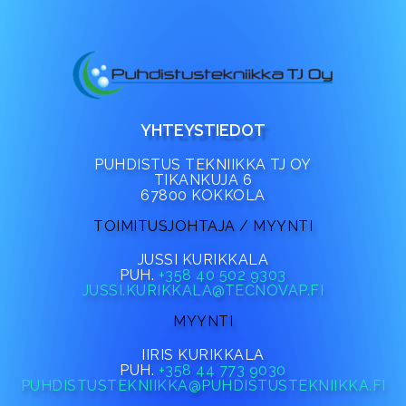
YHTEYSTIEDOT
PUHDISTUS TEKNIIKKA TJ OY
TIKANKUJA 6
67800 KOKKOLA
TOIMITUSJOHTAJA / MYYNTI
JUSSI KURIKKALA
PUH.
+358 40 502 9303
JUSSI.KURIKKALA@TECNOVAP.FI
MYYNTI
IIRIS KURIKKALA
PUH.
+358 44 773 9030
PUHDISTUSTEKNIIKKA@PUHDISTUSTEKNIIKKA.FI