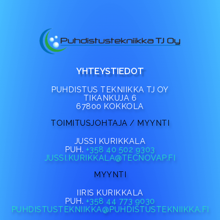
YHTEYSTIEDOT
PUHDISTUS TEKNIIKKA TJ OY
TIKANKUJA 6
67800 KOKKOLA
TOIMITUSJOHTAJA / MYYNTI
JUSSI KURIKKALA
PUH.
+358 40 502 9303
JUSSI.KURIKKALA@TECNOVAP.FI
MYYNTI
IIRIS KURIKKALA
PUH.
+358 44 773 9030
PUHDISTUSTEKNIIKKA@PUHDISTUSTEKNIIKKA.FI