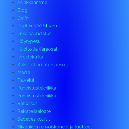
Asiakkaamme
Blog
Delfin
Duplex 420 Steam+
Erikoispuhdistus
Höyrypesu
Huolto Ja Varaosat
Idroelektrika
Kokolattiamaton pesu
Media
Palvelut
Puhdistustekniikka
Puhdistustekniikka
Ratkaisut
Rekisteriseloste
Sadevesikourut
Siivouksen erikoiskoneet ja tuotteet