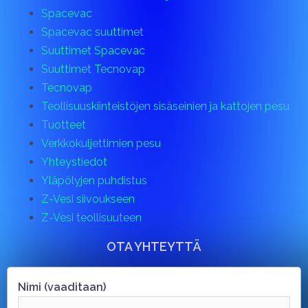
Spacevac
Spacevac suuttimet
Suuttimet Spacevac
Suuttimet Tecnovap
Tecnovap
Teollisuuskiinteistöjen sisäseinien ja kattojen pesu
Tuotteet
Verkkokuljettimien pesu
Yhteystiedot
Yläpölyjen puhdistus
Z-Vesi siivoukseen
Z-Vesi teollisuuteen
OTA YHTEYTTÄ
Nimi (vaaditaan)