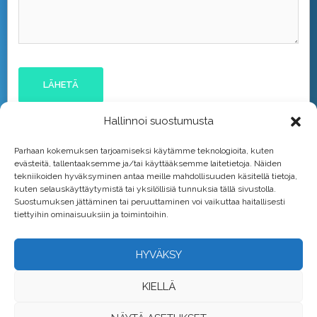
Hallinnoi suostumusta
Parhaan kokemuksen tarjoamiseksi käytämme teknologioita, kuten
evästeitä, tallentaaksemme ja/tai käyttääksemme laitetietoja. Näiden
tekniikoiden hyväksyminen antaa meille mahdollisuuden käsitellä tietoja,
kuten selauskäyttäytymistä tai yksilöllisiä tunnuksia tällä sivustolla.
Suostumuksen jättäminen tai peruuttaminen voi vaikuttaa haitallisesti
tiettyihin ominaisuuksiin ja toimintoihin.
HYVÄKSY
KIELLÄ