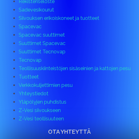
Rekisteriseloste
Sadevesikourut
Siivouksen erikoiskoneet ja tuotteet
Spacevac
Spacevac suuttimet
Suuttimet Spacevac
Suuttimet Tecnovap
Tecnovap
Teollisuuskiinteistöjen sisäseinien ja kattojen pesu
Tuotteet
Verkkokuljettimien pesu
Yhteystiedot
Yläpölyjen puhdistus
Z-Vesi siivoukseen
Z-Vesi teollisuuteen
OTA YHTEYTTÄ