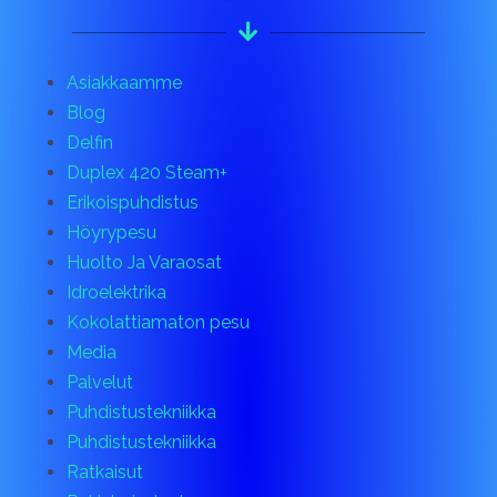
Asiakkaamme
Blog
Delfin
Duplex 420 Steam+
Erikoispuhdistus
Höyrypesu
Huolto Ja Varaosat
Idroelektrika
Kokolattiamaton pesu
Media
Palvelut
Puhdistustekniikka
Puhdistustekniikka
Ratkaisut