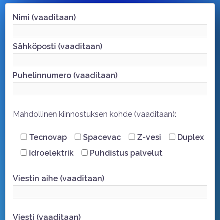
Nimi (vaaditaan)
Sähköposti (vaaditaan)
Puhelinnumero (vaaditaan)
Mahdollinen kiinnostuksen kohde (vaaditaan):
Tecnovap
Spacevac
Z-vesi
Duplex
Idroelektrik
Puhdistus palvelut
Viestin aihe (vaaditaan)
Viesti (vaaditaan)