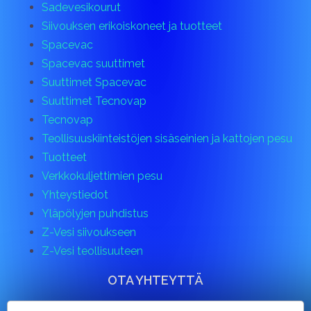
Sadevesikourut
Siivouksen erikoiskoneet ja tuotteet
Spacevac
Spacevac suuttimet
Suuttimet Spacevac
Suuttimet Tecnovap
Tecnovap
Teollisuuskiinteistöjen sisäseinien ja kattojen pesu
Tuotteet
Verkkokuljettimien pesu
Yhteystiedot
Yläpölyjen puhdistus
Z-Vesi siivoukseen
Z-Vesi teollisuuteen
OTA YHTEYTTÄ