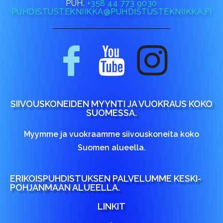
PUH.
+358 44 773 9030
PUHDISTUSTEKNIIKKA@PUHDISTUSTEKNIIKKA.FI
SIIVOUSKONEIDEN MYYNTI JA VUOKRAUS KOKO
SUOMESSA.
Myymme ja vuokraamme siivouskoneita koko
Suomen alueella.
ERIKOISPUHDISTUKSEN PALVELUMME KESKI-
POHJANMAAN ALUEELLA.
LINKIT