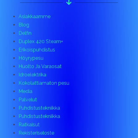
Asiakkaamme
Blog
Delfin
Duplex 420 Steam+
Erikoispuhdistus
Höyrypesu
Huolto Ja Varaosat
Idroelektrika
Kokolattiamaton pesu
Media
Palvelut
Puhdistustekniikka
Puhdistustekniikka
Ratkaisut
Rekisteriseloste