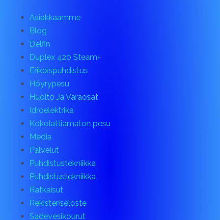
Asiakkaamme
Blog
Delfin
Duplex 420 Steam+
Erikoispuhdistus
Höyrypesu
Huolto Ja Varaosat
Idroelektrika
Kokolattiamaton pesu
Media
Palvelut
Puhdistustekniikka
Puhdistustekniikka
Ratkaisut
Rekisteriseloste
Sadevesikourut