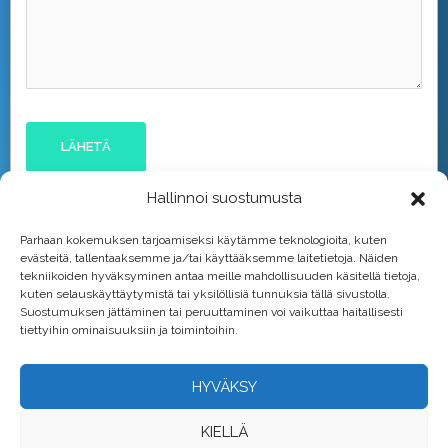
Hallinnoi suostumusta
Parhaan kokemuksen tarjoamiseksi käytämme teknologioita, kuten
evästeitä, tallentaaksemme ja/tai käyttääksemme laitetietoja. Näiden
tekniikoiden hyväksyminen antaa meille mahdollisuuden käsitellä tietoja,
kuten selauskäyttäytymistä tai yksilöllisiä tunnuksia tällä sivustolla.
Suostumuksen jättäminen tai peruuttaminen voi vaikuttaa haitallisesti
tiettyihin ominaisuuksiin ja toimintoihin.
HYVÄKSY
KIELLÄ