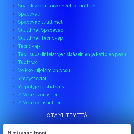
Siivouksen erikoiskoneet ja tuotteet
Spacevac
Spacevac suuttimet
Suuttimet Spacevac
Suuttimet Tecnovap
Tecnovap
Teollisuuskiinteistöjen sisäseinien ja kattojen pesu
Tuotteet
Verkkokuljettimien pesu
Yhteystiedot
Yläpölyjen puhdistus
Z-Vesi siivoukseen
Z-Vesi teollisuuteen
OTA YHTEYTTÄ
Nimi (vaaditaan)