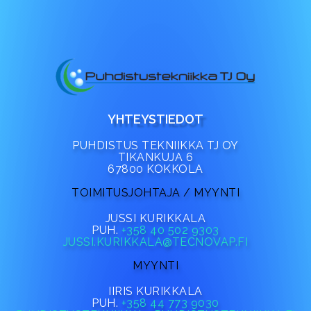
YHTEYSTIEDOT
PUHDISTUS TEKNIIKKA TJ OY
TIKANKUJA 6
67800 KOKKOLA
TOIMITUSJOHTAJA / MYYNTI
JUSSI KURIKKALA
PUH.
+358 40 502 9303
JUSSI.KURIKKALA@TECNOVAP.FI
MYYNTI
IIRIS KURIKKALA
PUH.
+358 44 773 9030